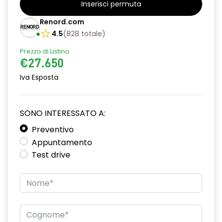
Inserisci permuta
alzacristalli posteriori elettrici impulsionali
Renord.com
assistenza alla partenza in salita
4.5
(
828
totale
)
Prezzo di Listino
climatizzatore automatico
€27.650
commutazione automatica abbaglianti/ anabbaglianti
Iva Esposta
consolle centrale con vano portaoggetti + bracciolo
distance warning avviso distanza di sicurezza
SONO INTERESSATO A:
driver display 10''
Preventivo
Appuntamento
eCall funzionalità soggetta a copertura di rete;
Test drive
compatibilità 2G/3G o 4G/5G a seconda del veicolo
emergency lane keep assist assistenza d'emergenza al
mantenimento della corsia
fari full LED adaptative vision, con funzione fendinebbia
integrata