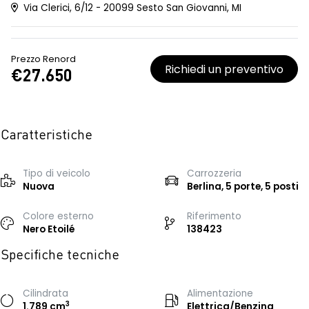
Via Clerici, 6/12 - 20099 Sesto San Giovanni, MI
Prezzo Renord
Richiedi un preventivo
€27.650
Caratteristiche
Tipo di veicolo
Carrozzeria
Nuova
Berlina, 5 porte, 5 posti
Colore esterno
Riferimento
Nero Etoilé
138423
Specifiche tecniche
Cilindrata
Alimentazione
3
1.789 cm
Elettrica/Benzina