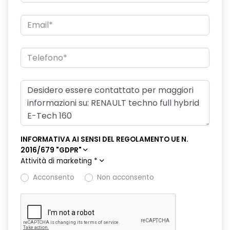
freno di stazionamento elettrico con funzione Auto-Hold
hands-free card per apertura/chiusura porte e avviamento
motore
HAR02
intelligent speed assist assistenza al superamento dei limiti
di velocità
lunotto posteriore con funzione sbrinamento
Manutenzione Connessa, incluso per 8 anni
INFORMATIVA AI SENSI DEL REGOLAMENTO UE N.
2016/679 "GDPR"
multi-sense a 4 modalità
Attività di marketing
*
Pack standard connectivity, tramite app my rnlt
Acconsento
Non acconsento
portellone posteriore manuale
privacy glass
retrovisore interno elettrocromico frameless