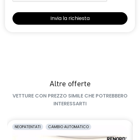
retrovisori esterni elettrici riscaldabili e ripiegabili
elettricamente
retrovisori esterni in tinta tetto
sellerie in tessuto 100% riciclato, jacquard di raso nero
goffrato, TEP e cuciture rosse
shark antenna
sistema di controllo della pressione pneumatici indiretto
Altre offerte
sistema di frenata d'emergenza attiva con riconoscimento
pedoni, ciclisti e incroci
VETTURE CON PREZZO SIMILE CHE POTREBBERO
sistema di rilevamento stato di vigilanza del conducente
INTERESSARTI
sistema multimediale operR link 10,1''con Google integrato,
navigazione, Arkamys Auditorium audio
NEOPATENTATI
CAMBIO AUTOMATICO
smartphone replication wireless compatibile con Android
Auto™ / Apple CarPlay™