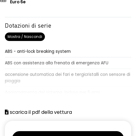
Euro 6e
Dotazioni di serie
Mostra / Nascondi
ABS - anti-lock breaking system
ABS con assistenza alla frenata di emergenza AFU
accensione automatica dei fari e tergicristalli con sensore di
pioggia
Aggiornamento del sistema, incluso per 5 anni
airbag centrale, airbag laterali e a tendina anteriori e
posteriori
scarica il pdf della vettura
airbag frontale conducente e passeggero
alzacristalli anteriori elettrici impulsionali