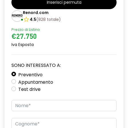
Inserisci permuta
alzacristalli posteriori elettrici impulsionali
Renord.com
assistenza alla partenza in salita
4.5
(
828
totale
)
Prezzo di Listino
climatizzatore automatico
€27.750
commutazione automatica abbaglianti/ anabbaglianti
Iva Esposta
consolle centrale con vano portaoggetti + bracciolo
distance warning avviso distanza di sicurezza
SONO INTERESSATO A:
driver display 10''
Preventivo
Appuntamento
eCall funzionalità soggetta a copertura di rete;
Test drive
compatibilità 2G/3G o 4G/5G a seconda del veicolo
emergency lane keep assist assistenza d'emergenza al
mantenimento della corsia
fari full LED adaptative vision, con funzione fendinebbia
integrata