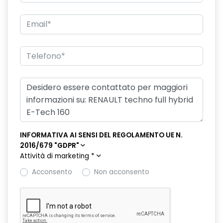
freno di stazionamento elettrico con funzione Auto-Hold
hands-free card per apertura/chiusura porte e avviamento
motore
HAR02
intelligent speed assist assistenza al superamento dei limiti
di velocità
lunotto posteriore con funzione sbrinamento
Manutenzione Connessa, incluso per 8 anni
INFORMATIVA AI SENSI DEL REGOLAMENTO UE N.
2016/679 "GDPR"
multi-sense a 4 modalità
Attività di marketing
*
Pack standard connectivity, tramite app my rnlt
Acconsento
Non acconsento
portellone posteriore manuale
privacy glass
retrovisore interno elettrocromico frameless