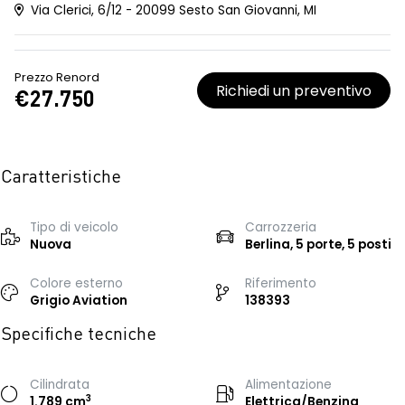
Via Clerici, 6/12 - 20099 Sesto San Giovanni, MI
Prezzo Renord
Richiedi un preventivo
€27.750
Caratteristiche
Tipo di veicolo
Carrozzeria
Nuova
Berlina, 5 porte, 5 posti
Colore esterno
Riferimento
Grigio Aviation
138393
Specifiche tecniche
Cilindrata
Alimentazione
3
1.789 cm
Elettrica/Benzina