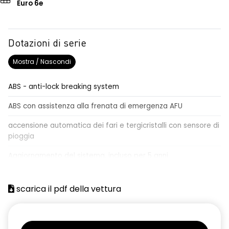
Euro 6e
Dotazioni di serie
Mostra / Nascondi
ABS - anti-lock breaking system
ABS con assistenza alla frenata di emergenza AFU
accensione automatica dei fari e tergicristalli con sensore di
pioggia
Aggiornamento del sistema, incluso per 5 anni
airbag centrale, airbag laterali e a tendina anteriori e
posteriori
scarica il pdf della vettura
airbag frontale conducente e passeggero
alzacristalli anteriori elettrici impulsionali