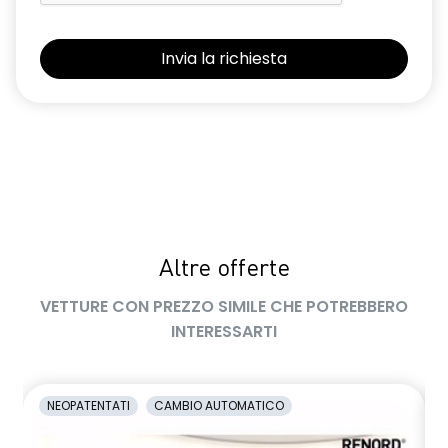
retrovisori esterni elettrici riscaldabili e ripiegabili
elettricamente
retrovisori esterni in tinta tetto
sellerie in tessuto 100% riciclato, jacquard di raso nero
goffrato, TEP e cuciture rosse
shark antenna
sistema di controllo della pressione pneumatici indiretto
Altre offerte
sistema di frenata d'emergenza attiva con riconoscimento
pedoni, ciclisti e incroci
VETTURE CON PREZZO SIMILE CHE POTREBBERO
sistema di rilevamento stato di vigilanza del conducente
INTERESSARTI
sistema multimediale operR link 10,1''con Google integrato,
navigazione, Arkamys Auditorium audio
NEOPATENTATI
CAMBIO AUTOMATICO
smartphone replication wireless compatibile con Android
Auto™ / Apple CarPlay™