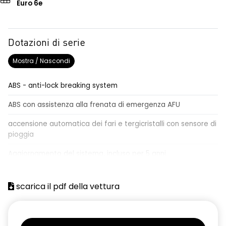
Euro 6e
Dotazioni di serie
Mostra / Nascondi
ABS - anti-lock breaking system
ABS con assistenza alla frenata di emergenza AFU
accensione automatica dei fari e tergicristalli con sensore di
pioggia
Aggiornamento del sistema, incluso per 5 anni
airbag centrale, airbag laterali e a tendina anteriori e
posteriori
scarica il pdf della vettura
airbag frontale conducente e passeggero
alzacristalli anteriori elettrici impulsionali