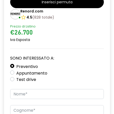
Inserisci permuta
alzacristalli posteriori elettrici impulsionali
Renord.com
assistenza alla partenza in salita
4.5
(
828
totale
)
Prezzo di Listino
climatizzatore automatico
€26.700
commutazione automatica abbaglianti/ anabbaglianti
Iva Esposta
consolle centrale con vano portaoggetti + bracciolo
distance warning avviso distanza di sicurezza
SONO INTERESSATO A:
driver display 10''
Preventivo
Appuntamento
eCall funzionalità soggetta a copertura di rete;
Test drive
compatibilità 2G/3G o 4G/5G a seconda del veicolo
emergency lane keep assist assistenza d'emergenza al
mantenimento della corsia
fari full LED adaptative vision, con funzione fendinebbia
integrata