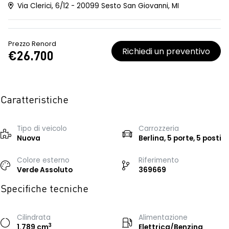
Via Clerici, 6/12 - 20099 Sesto San Giovanni, MI
Prezzo Renord
Richiedi un preventivo
€26.700
Caratteristiche
Tipo di veicolo
Carrozzeria
Nuova
Berlina, 5 porte, 5 posti
Colore esterno
Riferimento
Verde Assoluto
369669
Specifiche tecniche
Cilindrata
Alimentazione
3
1.789 cm
Elettrica/Benzina