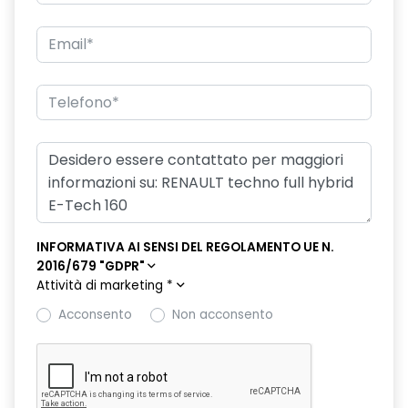
freno di stazionamento elettrico con funzione Auto-Hold
hands-free card per apertura/chiusura porte e avviamento
motore
HAR02
intelligent speed assist assistenza al superamento dei limiti
di velocità
lunotto posteriore con funzione sbrinamento
Manutenzione Connessa, incluso per 8 anni
INFORMATIVA AI SENSI DEL REGOLAMENTO UE N.
2016/679 "GDPR"
multi-sense a 4 modalità
Attività di marketing
*
Pack standard connectivity, tramite app my rnlt
Acconsento
Non acconsento
portellone posteriore manuale
privacy glass
retrovisore interno elettrocromico frameless