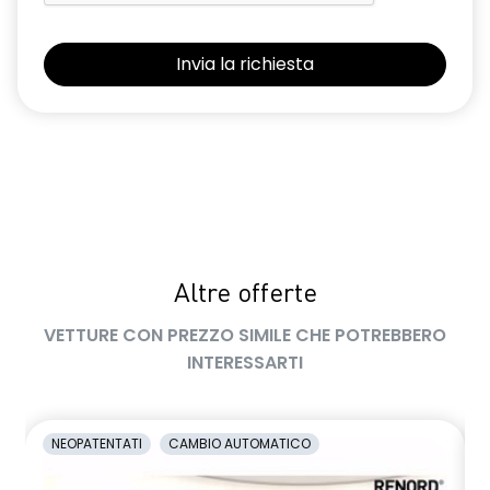
retrovisori esterni elettrici riscaldabili e ripiegabili
elettricamente
retrovisori esterni in tinta tetto
sellerie in tessuto 100% riciclato, jacquard di raso nero
goffrato, TEP e cuciture rosse
shark antenna
sistema di controllo della pressione pneumatici indiretto
Altre offerte
sistema di frenata d'emergenza attiva con riconoscimento
pedoni, ciclisti e incroci
VETTURE CON PREZZO SIMILE CHE POTREBBERO
sistema di rilevamento stato di vigilanza del conducente
INTERESSARTI
sistema multimediale operR link 10,1''con Google integrato,
navigazione, Arkamys Auditorium audio
NEOPATENTATI
CAMBIO AUTOMATICO
smartphone replication wireless compatibile con Android
Auto™ / Apple CarPlay™