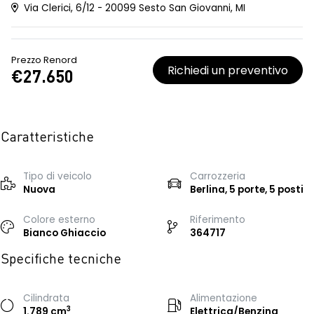
Via Clerici, 6/12 - 20099 Sesto San Giovanni, MI
Prezzo Renord
Richiedi un preventivo
€27.650
Caratteristiche
Tipo di veicolo
Carrozzeria
Nuova
Berlina, 5 porte, 5 posti
Colore esterno
Riferimento
Bianco Ghiaccio
364717
Specifiche tecniche
Cilindrata
Alimentazione
3
1.789 cm
Elettrica/Benzina