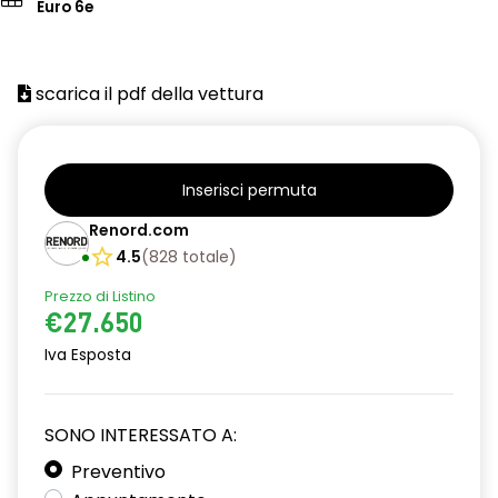
Euro 6e
scarica il pdf della vettura
Inserisci permuta
Renord.com
4.5
(
828
totale
)
Prezzo di Listino
€27.650
Iva Esposta
SONO INTERESSATO A:
Preventivo