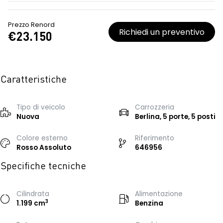
Prezzo Renord
Richiedi un preventivo
€23.150
Caratteristiche
Tipo di veicolo
Carrozzeria
Nuova
Berlina, 5 porte, 5 posti
Colore esterno
Riferimento
Rosso Assoluto
646956
Specifiche tecniche
Cilindrata
Alimentazione
3
1.199 cm
Benzina