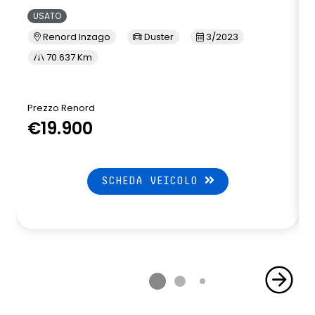
USATO
Renord Inzago
Duster
3/2023
70.637 Km
Prezzo Renord
€19.900
SCHEDA VEICOLO