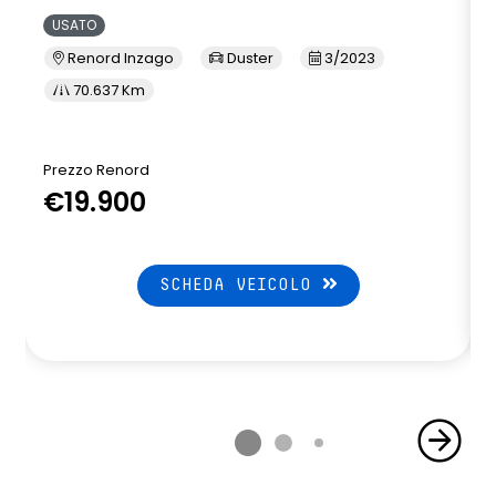
USATO
Renord Inzago
Duster
3/2023
70.637 Km
Prezzo Renord
€19.900
SCHEDA VEICOLO