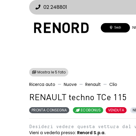
02 248801
N
Sedi
Mostra le 5 foto
Ricerca auto
Nuove
Renault
Clio
RENAULT techno TCe 115
PRONTA CONSEGNA
ECOBONUS
VENDUTA
N
Desideri vedere questa vettura dal 
Vieni a vederla presso:
Renord S.p.a.