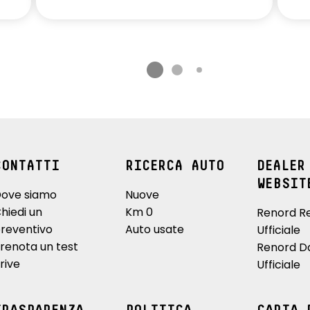
CONTATTI
RICERCA AUTO
DEALER
WEBSIT
ove siamo
Nuove
hiedi un
Km 0
Renord R
reventivo
Auto usate
Ufficiale
renota un test
Renord D
rive
Ufficiale