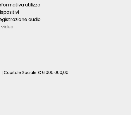
nformativa utilizzo
ispositivi
egistrazione audio
 video
1 | Capitale Sociale € 6.000.000,00
zione della tua auto senza impegno