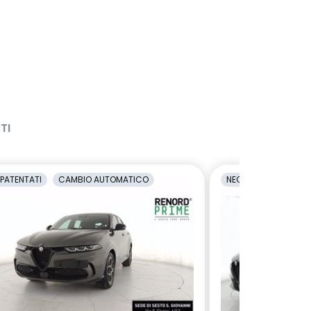
TI
PATENTATI
CAMBIO AUTOMATICO
NEOPATENTATI
C