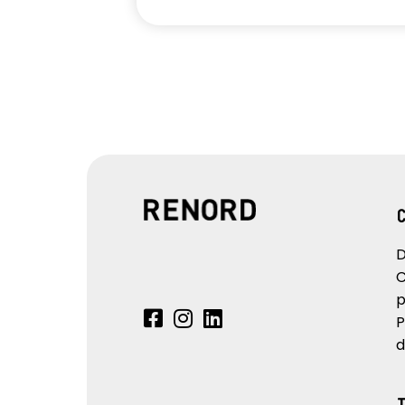
D
C
p
P
d