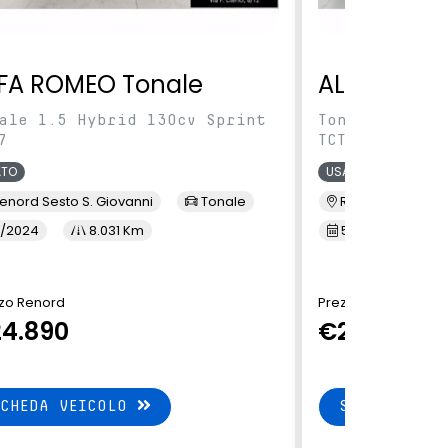
FA ROMEO Tonale
ALFA ROME
ale 1.5 Hybrid 130cv Sprint
Tonale 1.5 Hy
7
TCT7
ATO
USATO
enord Sesto S. Giovanni
Tonale
Renord Baranza
/2024
8.031 Km
5/2024
1
zo Renord
Prezzo Renord
4.890
€24.890
SCHEDA VEICOLO
SCHEDA VEI