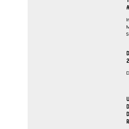
I
M
S
D