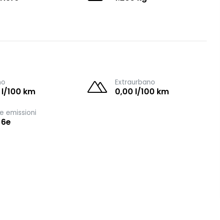
no
Extraurbano
 l/100 km
0,00 l/100 km
e emissioni
 6e