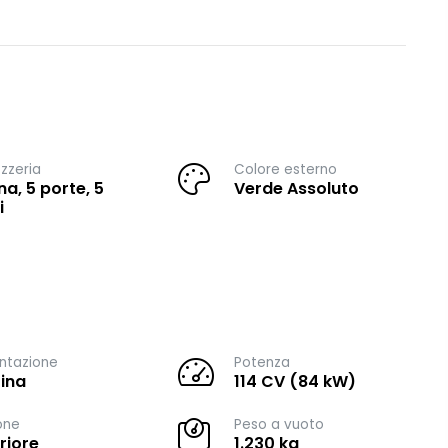
zzeria
Colore esterno
na, 5 porte, 5
Verde Assoluto
i
ntazione
Potenza
ina
114 CV (84 kW)
one
Peso a vuoto
riore
1.230 kg