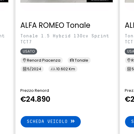
ALFA ROMEO Tonale
AL
nt
Tonale 1.5 Hybrid 130cv Sprint
Ton
TCT7
TCT
USATO
US
Renord Piacenza
Tonale
R
5/2024
10.602 Km
5
Prezzo Renord
Prez
€24.890
€2
SCHEDA VEICOLO