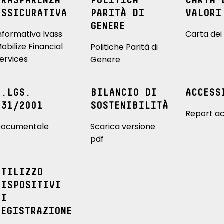
TRASPARENZA
POLITICA
CARTA 
ASSICURATIVA
PARITÀ DI
VALORI
GENERE
nformativa Ivass
Carta dei 
obilize Financial
Politiche Parità di
ervices
Genere
D.LGS.
BILANCIO DI
ACCESS
231/2001
SOSTENIBILITÀ
Report ac
ocumentale
Scarica versione
pdf
UTILIZZO
DISPOSITIVI
DI
REGISTRAZIONE