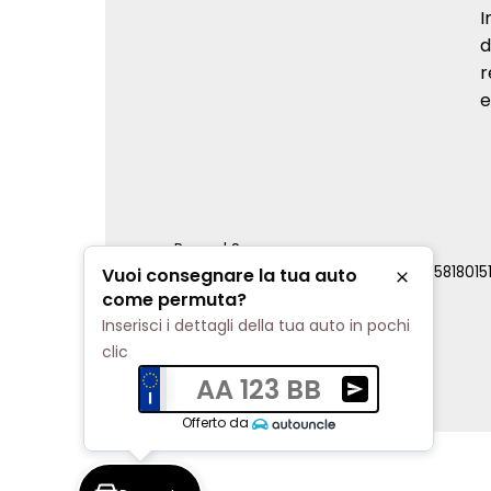
I
d
r
e
Renord S.p.a.
REA Milano 810796 | P.IVA e C.F. 0085818015
Vuoi consegnare la tua auto
Chiudi
Cookie Policy
come permuta?
Privacy Policy
Inserisci i dettagli della tua auto in pochi
Impostazioni di tracciamento
clic
AA 123 BB
Ricevi una valuta
Offerto da