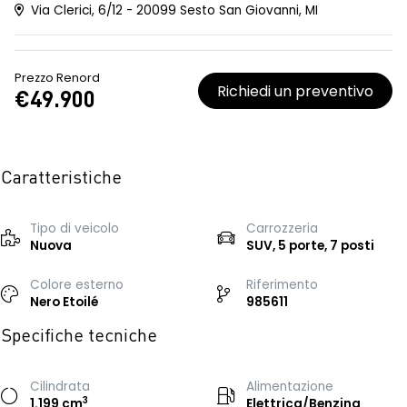
Via Clerici, 6/12 - 20099 Sesto San Giovanni, MI
Prezzo Renord
Richiedi un preventivo
€49.900
Caratteristiche
Tipo di veicolo
Carrozzeria
Nuova
SUV, 5 porte, 7 posti
Colore esterno
Riferimento
Nero Etoilé
985611
Specifiche tecniche
Cilindrata
Alimentazione
3
1.199 cm
Elettrica/Benzina