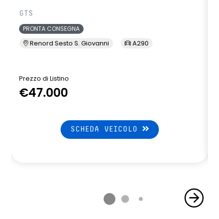
GTS
PRONTA CONSEGNA
Renord Sesto S. Giovanni
A290
Prezzo di Listino
P
€47.000
SCHEDA VEICOLO