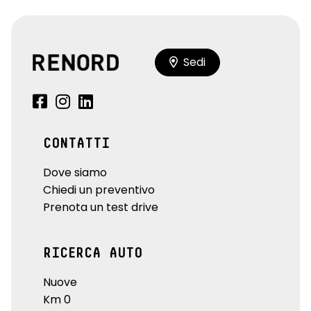
retrovisori esterni neri
rilevatore stanchezza conducente
riscaldamento addizionale per il passeggero
Sedi
seat belt reminder sedili conducente, passeggero e sedili
posteriori
sellerie in misto TEP / tessuto in nero titanio con cuciture
argentate
CONTATTI
shift indicator, indicatore cambio marcia
Dove siamo
Chiedi un preventivo
sistema di frenata d'emergenza attiva
Prenota un test drive
sistema di purificazione aria abitacolo
sistema isofix
RICERCA AUTO
sistema monitoraggio pressione pneumatici indiretto
Nuove
sistema multimediale openR link 12" con Arkamys sound
Km 0