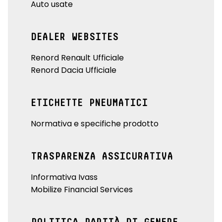
system, navigatore e servizi Google integrati
Auto usate
tinta monotono
DEALER WEBSITES
vetri posteriori e lunotto oscurati
Renord Renault Ufficiale
volante in ecopelle
Renord Dacia Ufficiale
volante regolabile manualmente in altezza e profondità
ETICHETTE PNEUMATICI
Normativa e specifiche prodotto
TRASPARENZA ASSICURATIVA
Informativa Ivass
Mobilize Financial Services