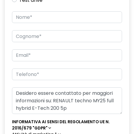
Test drive
Chiamata di emergenza E-CALL
child mirror
chiusura centralizzata
climatizzatore automatico bi-zona
commutazione automatica abbaglianti/ anabbaglianti
console centrale con bracciolo portaoggetti scorrevole
cruise control adattivo con funzione Stop & Go
design cerchi in lega da 19'' komah
disattivazione ADAS
disattivazione manuale airbag passeggero
distance warning avviso distanza di sicurezza
INFORMATIVA AI SENSI DEL REGOLAMENTO UE N.
2016/679 "GDPR"
driver display L-Shape da 12,3''