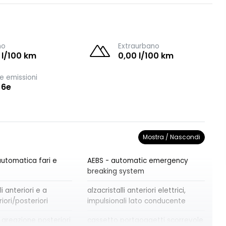
no
Extraurbano
 l/100 km
0,00 l/100 km
e emissioni
 6e
Mostra / Nascondi
utomatica fari e
AEBS - automatic emergency
breaking system
i anteriori e a
alzacristalli anteriori elettrici,
iori/posteriori
impulsionali lato conducente
 areazione posteriori
cassetto portaoggetti scorrevole