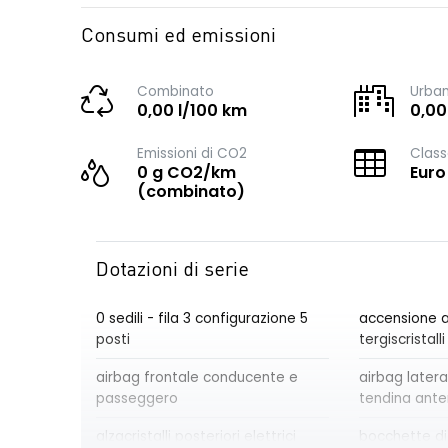
Consumi ed emissioni
Combinato
Urba
0,00 l/100 km
0,00
Emissioni di CO2
Class
0 g CO2/km
Euro
(combinato)
Dotazioni di serie
0 sedili - fila 3 configurazione 5
accensione a
posti
tergiscristalli
airbag frontale conducente e
airbag lateral
passeggero
tendina anter
alzacristalli posteriori elettrici
bocchette di