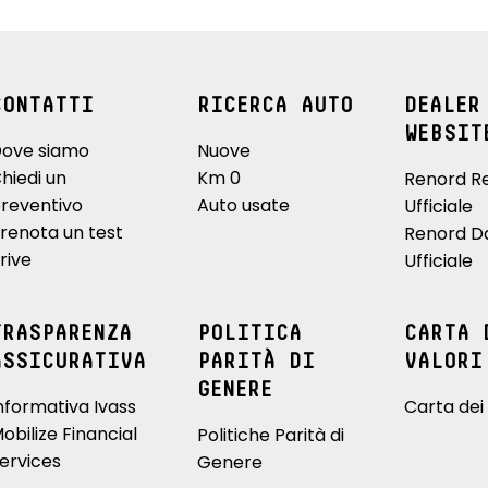
CONTATTI
RICERCA AUTO
DEALER
WEBSIT
ove siamo
Nuove
hiedi un
Km 0
Renord R
reventivo
Auto usate
Ufficiale
renota un test
Renord D
rive
Ufficiale
TRASPARENZA
POLITICA
CARTA 
ASSICURATIVA
PARITÀ DI
VALORI
GENERE
nformativa Ivass
Carta dei 
obilize Financial
Politiche Parità di
ervices
Genere