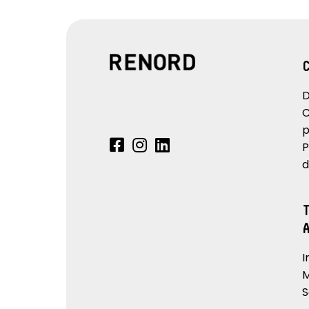
D
C
p
P
d
I
M
S