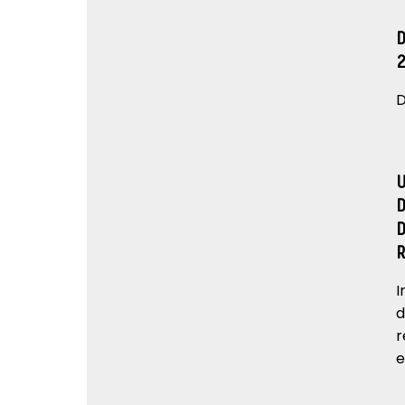
D
I
d
r
e