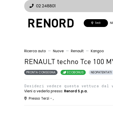
02 248801
N
Sedi
Ricerca auto
Nuove
Renault
Kangoo
RENAULT techno Tce 100 M
PRONTA CONSEGNA
ECOBONUS
NEOPATENTATI
Desideri vedere questa vettura dal 
Vieni a vederla presso:
Renord S.p.a.
Presso Terzi - ,