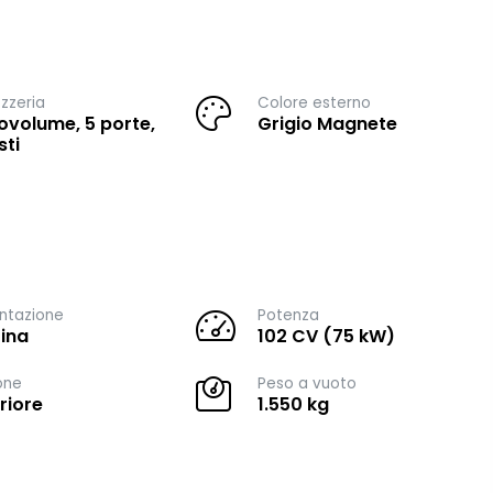
zzeria
Colore esterno
volume, 5 porte,
Grigio Magnete
sti
ntazione
Potenza
ina
102 CV (75 kW)
one
Peso a vuoto
riore
1.550 kg