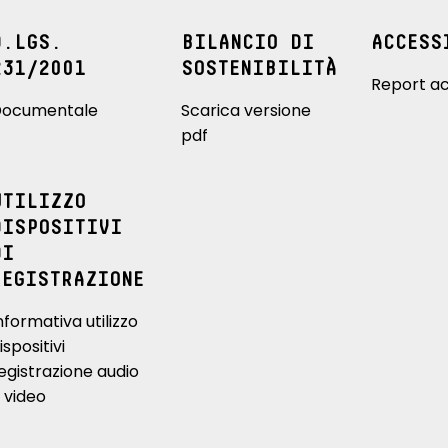
D.LGS.
BILANCIO DI
ACCESS
231/2001
SOSTENIBILITÀ
Report ac
ocumentale
Scarica versione
pdf
UTILIZZO
DISPOSITIVI
DI
REGISTRAZIONE
nformativa utilizzo
ispositivi
egistrazione audio
 video