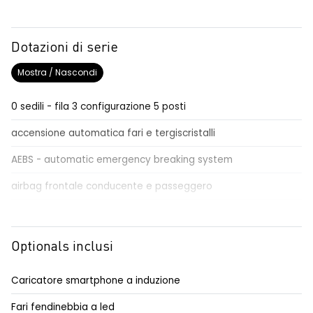
Dotazioni di serie
Mostra / Nascondi
0 sedili - fila 3 configurazione 5 posti
accensione automatica fari e tergiscristalli
AEBS - automatic emergency breaking system
airbag frontale conducente e passeggero
airbag laterali anteriori e a tendina anteriori/posteriori
alzacristalli anteriori elettrici, impulsionali lato conducente
Optionals inclusi
alzacristalli posteriori elettrici
Caricatore smartphone a induzione
bocchette di areazione posteriori - fila 2
Fari fendinebbia a led