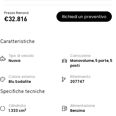
Prezzo Renord
Richiedi un preventivo
€32.816
Caratteristiche
Tipo di veicolo
Carrozzeria
Nuova
Monovolume, 5 porte, 5
posti
Colore esterno
Riferimento
Blu Sodalite
207747
Specifiche tecniche
Cilindrata
Alimentazione
3
1.333 cm
Benzina