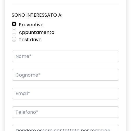
luci diurne a LED con firma luminosa C-Shape
SONO INTERESSATO A:
maniglie esterne portiere verniciate in tinta carrozzeria
Preventivo
Appuntamento
mensola portaoggetti sopra il parabrezza
Test drive
porta posteriore destra scorrevole con lunotto apribile
porta posteriore sinistra scorrevole con lunotto apribile
predisposizione etilotest
quadro strumenti analogico con driver display da 7'' a colori
rear view camera - parking camera posteriore
sedile conducente con regolazione lombare
sellerie in tessuto CHIKU
sensori di parcheggio anteriori/posteriori/laterali