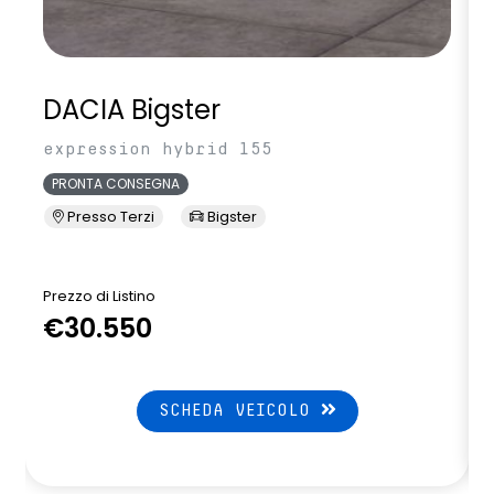
DACIA Bigster
expression hybrid 155
PRONTA CONSEGNA
Presso Terzi
Bigster
Prezzo di Listino
P
€30.550
SCHEDA VEICOLO