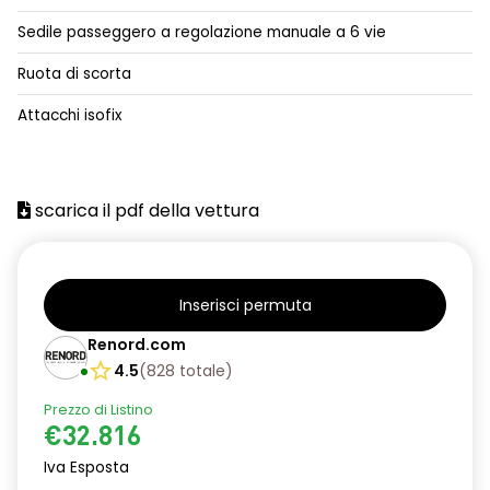
cassetto portaoggetti scorrevole easy life - lato
passeggero
Sedile passeggero a regolazione manuale a 6 vie
chiamata di emergenza - Renault emergency call
Ruota di scorta
climatizzatore automatico bi-zona
Attacchi isofix
commutazione automatica abbaglianti/anabbaglianti
console centrale con bracciolo portaoggetti
scarica il pdf della vettura
cruise control
easy access system
Inserisci permuta
fari full LED
Renord.com
frecce di direzione a LED
4.5
(
828
totale
)
freno di stazionamento elettrico
Prezzo di Listino
€32.816
HARM04
Iva Esposta
intelligent speed assist