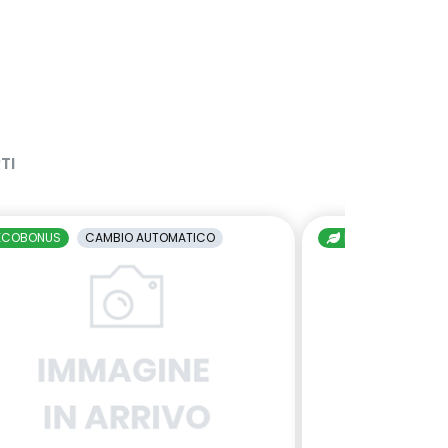
TI
ECOBONUS
CAMBIO AUTOMATICO
ECOBONUS
C