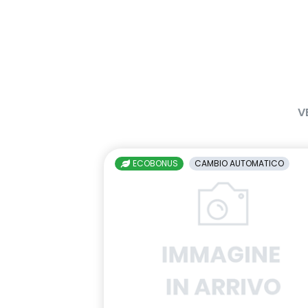
luci diurne a LED
manuale di 
digitale
paraurti anteriore e posteriore
predisposizio
con lama F1 tinta carrozzeria
interlock
retrovisori esterni in tinta tetto
sellerie in TE
V
ELZA REC gri
sistema di frenata d'emergenza
tappettini spe
attiva
ECOBONUS
CAMBIO AUTOMATICO