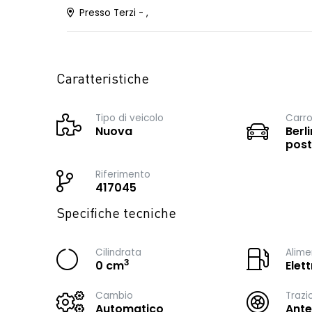
Presso Terzi - ,
Caratteristiche
Tipo di veicolo
Carro
Nuova
Berli
post
Riferimento
417045
Specifiche tecniche
Cilindrata
Alime
3
0 cm
Elett
Cambio
Trazi
Automatico
Ante