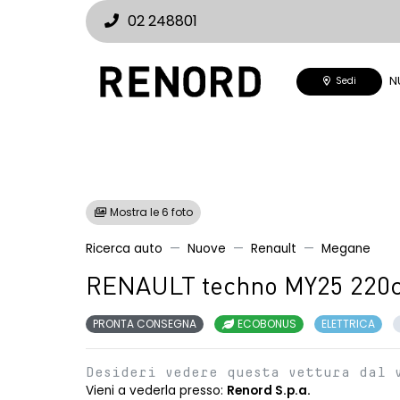
02 248801
N
Sedi
Mostra le 6 foto
Ricerca auto
Nuove
Renault
Megane
RENAULT techno MY25 220c
PRONTA CONSEGNA
ECOBONUS
ELETTRICA
Desideri vedere questa vettura dal 
Vieni a vederla presso:
Renord S.p.a.