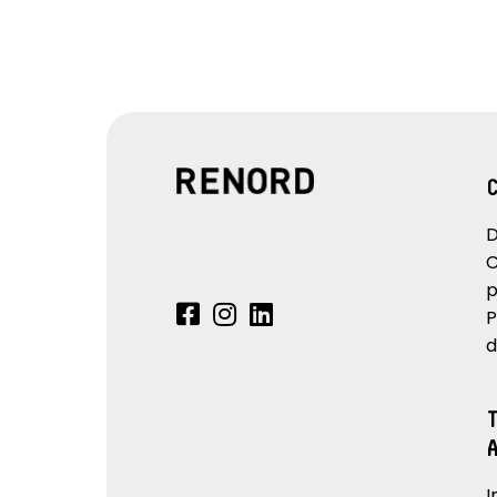
D
C
p
P
d
I