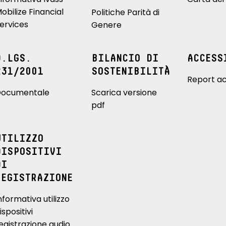
obilize Financial
Politiche Parità di
ervices
Genere
D.LGS.
BILANCIO DI
ACCESS
231/2001
SOSTENIBILITÀ
Report ac
ocumentale
Scarica versione
pdf
UTILIZZO
DISPOSITIVI
DI
REGISTRAZIONE
nformativa utilizzo
ispositivi
egistrazione audio