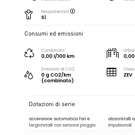
Neopatentati
Sì
Consumi ed emissioni
Combinato
Urba
0,00 l/100 km
0,00
Emissioni di CO2
Class
0 g CO2/km
ZEV
(combinato)
Dotazioni di serie
accensione automatica fari e
alzacristalli a
tergicristalli con sensore pioggia
impulsionali