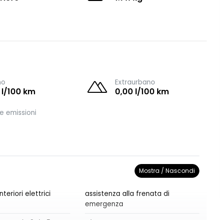
no
Extraurbano
 l/100 km
0,00 l/100 km
e emissioni
Mostra / Nascondi
nteriori elettrici
assistenza alla frenata di
emergenza