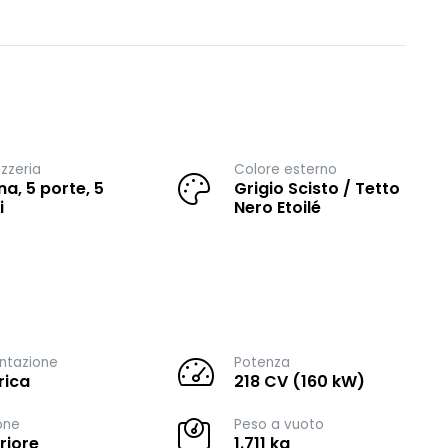
zzeria
Colore esterno
na, 5 porte, 5
Grigio Scisto / Tetto
i
Nero Etoilé
ntazione
Potenza
rica
218 CV (160 kW)
one
Peso a vuoto
riore
1.711 kg