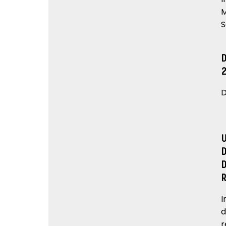
M
S
D
I
d
r