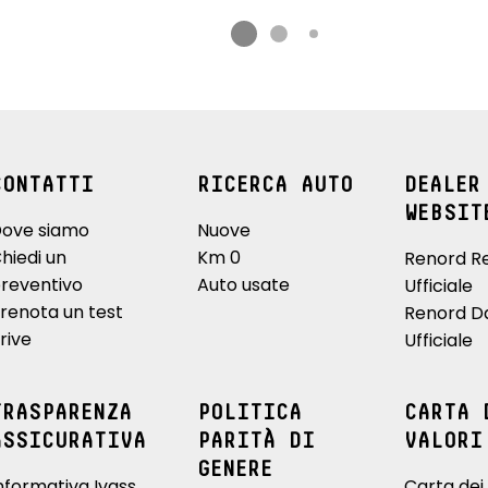
CONTATTI
RICERCA AUTO
DEALER
WEBSIT
ove siamo
Nuove
hiedi un
Km 0
Renord R
reventivo
Auto usate
Ufficiale
renota un test
Renord D
rive
Ufficiale
TRASPARENZA
POLITICA
CARTA 
ASSICURATIVA
PARITÀ DI
VALORI
GENERE
nformativa Ivass
Carta dei 