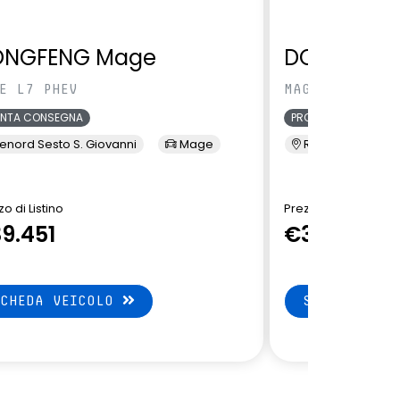
ONGFENG Mage
DONGFENG
E L7 PHEV
MAGE L7 PHEV
ONTA CONSEGNA
PRONTA CONSEGNA
enord Sesto S. Giovanni
Mage
Renord Sesto S. 
o di Listino
Prezzo di Listino
9.451
€39.451
SCHEDA VEICOLO
SCHEDA VEI