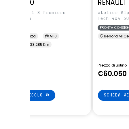
ALPINE A110
RENAULT 
lpine A110 1.8 Premiere
atelier Al
dition Auto
Tech 4x4 30
USATO
PRONTA CONSEG
Renord Piacenza
A110
Renord MI Ce
7/2019
33.285 Km
rezzo Renord
Prezzo di Listino
€59.900
€60.050
SCHEDA VEICOLO
SCHEDA V