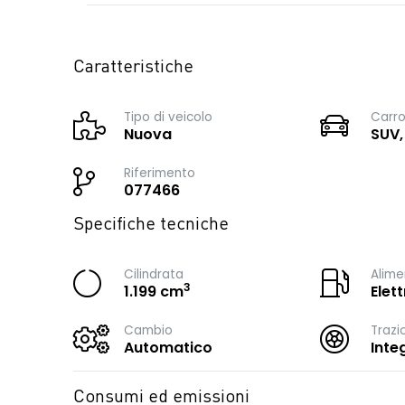
Caratteristiche
Tipo di veicolo
Carro
Nuova
SUV,
Riferimento
077466
Specifiche tecniche
Cilindrata
Alime
3
1.199 cm
Elet
Cambio
Trazi
Automatico
Inte
Consumi ed emissioni