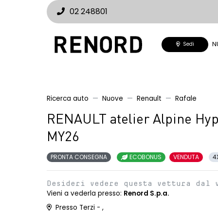
02 248801
N
Sedi
Ricerca auto
Nuove
Renault
Rafale
RENAULT atelier Alpine Hyp
MY26
PRONTA CONSEGNA
ECOBONUS
VENDUTA
4
Desideri vedere questa vettura dal 
Vieni a vederla presso:
Renord S.p.a.
Presso Terzi - ,