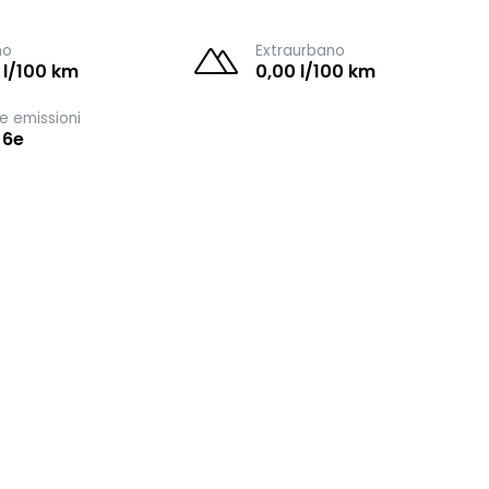
no
Extraurbano
 l/100 km
0,00 l/100 km
e emissioni
 6e