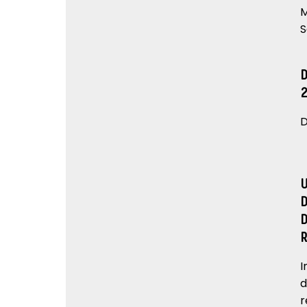
M
S
D
I
d
r