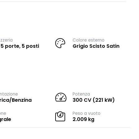
zzeria
Colore esterno
 5 porte, 5 posti
Grigio Scisto Satin
ntazione
Potenza
trica/Benzina
300 CV (221 kW)
one
Peso a vuoto
grale
2.009 kg