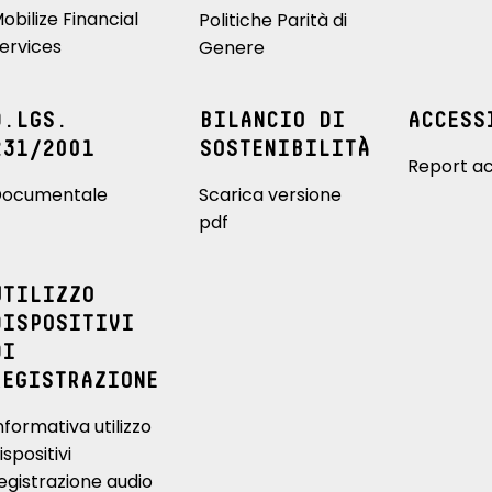
obilize Financial
Politiche Parità di
ervices
Genere
D.LGS.
BILANCIO DI
ACCESS
231/2001
SOSTENIBILITÀ
Report ac
ocumentale
Scarica versione
pdf
UTILIZZO
DISPOSITIVI
DI
REGISTRAZIONE
nformativa utilizzo
ispositivi
egistrazione audio