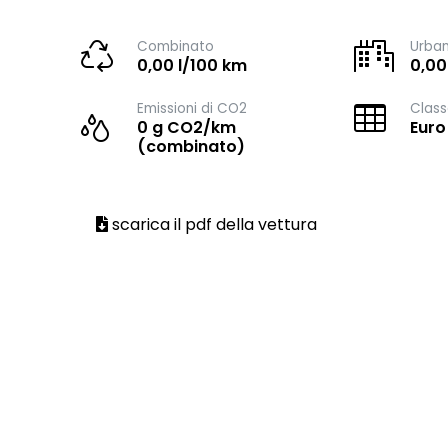
Combinato
Urba
0,00 l/100 km
0,00
Emissioni di CO2
Class
0 g CO2/km
Euro
(combinato)
scarica il pdf della vettura