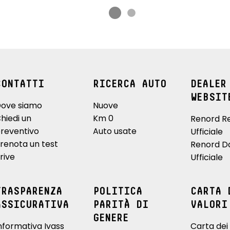
CONTATTI
RICERCA AUTO
DEALER
WEBSIT
ove siamo
Nuove
hiedi un
Km 0
Renord R
reventivo
Auto usate
Ufficiale
renota un test
Renord D
rive
Ufficiale
TRASPARENZA
POLITICA
CARTA 
ASSICURATIVA
PARITÀ DI
VALORI
GENERE
nformativa Ivass
Carta dei 