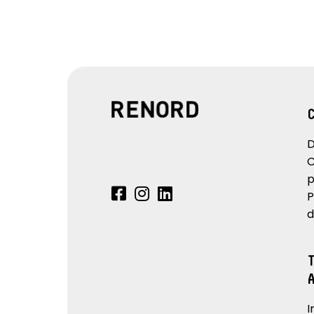
D
C
p
P
d
I