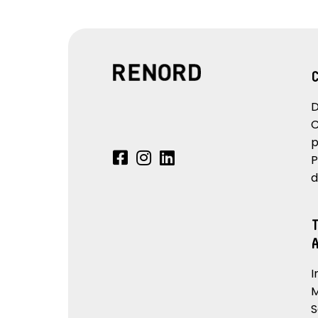
sistema di parcheggio hands-
sistema di pu
free
abitacolo
sistema monitoraggio pressione
sospensione
pneumatici indiretto
predittiva
volante riscaldabile
D
C
p
P
d
I
M
S