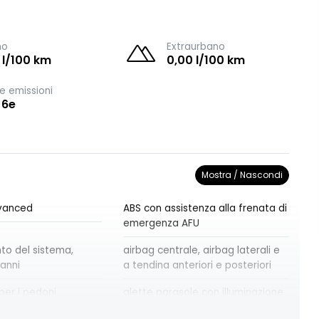
no
Extraurbano
 l/100 km
0,00 l/100 km
e emissioni
 6e
Mostra / Nascondi
dvanced
ABS con assistenza alla frenata di
emergenza AFU
o del sistema,
airbag centrale, airbag laterali e
 anni
a tendina anteriori e posteriori
per i pedoni
alette parasole con illuminazione
di cortesia a led