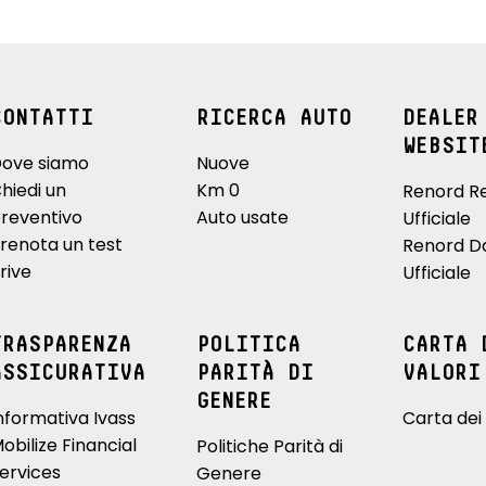
rificazione aria
sistema isofix
 attiva con camera
volante regolabile manualmente
CONTATTI
RICERCA AUTO
DEALER
in altezza e profondità
WEBSIT
ove siamo
Nuove
hiedi un
Km 0
Renord R
reventivo
Auto usate
Ufficiale
renota un test
Renord D
rive
Ufficiale
TRASPARENZA
POLITICA
CARTA 
ASSICURATIVA
PARITÀ DI
VALORI
GENERE
nformativa Ivass
Carta dei 
obilize Financial
Politiche Parità di
ervices
Genere