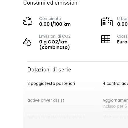
Consumi ed emissioni
Combinato
Urba
0,00 l/100 km
0,00
Emissioni di CO2
Class
0 g CO2/km
Euro
(combinato)
Dotazioni di serie
3 poggiatesta posteriori
4 control a
active driver assist
Aggiornament
incluso per 5
airbag frontale conducente e
alert sonoro 
passeggero disattivabile