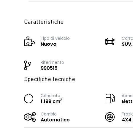
Caratteristiche
Tipo di veicolo
Carro
Nuova
SUV,
Riferimento
990515
Specifiche tecniche
Cilindrata
Alime
3
1.199 cm
Elet
Cambio
Trazi
Automatico
4X4