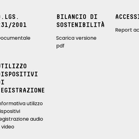
D.LGS.
BILANCIO DI
ACCESS
231/2001
SOSTENIBILITÀ
Report ac
ocumentale
Scarica versione
pdf
UTILIZZO
DISPOSITIVI
DI
REGISTRAZIONE
nformativa utilizzo
ispositivi
egistrazione audio
 video