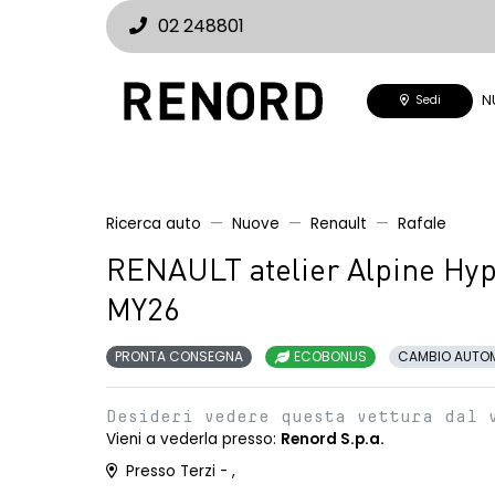
02 248801
N
Sedi
Ricerca auto
Nuove
Renault
Rafale
RENAULT atelier Alpine Hyp
MY26
PRONTA CONSEGNA
ECOBONUS
CAMBIO AUTO
Desideri vedere questa vettura dal 
Vieni a vederla presso:
Renord S.p.a.
Presso Terzi - ,