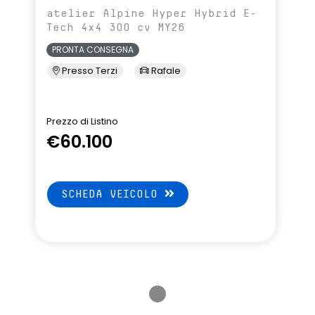
d connectivity,
palette frenata rigenerativa al
atelier Alpine Hyper Hybrid E-
my rnlt
volante
Tech 4x4 300 cv MY26
PRONTA CONSEGNA
bagagliaio senza
piastra protezione del bagagliaio
in alluminio
Presso Terzi
Rafale
o driving assistant
predisposizione antifurto
lascio pedale
Prezzo di Listino
e
€60.100
nterno
retrovisori esterni elettrici
co frameless
riscaldabili con chiusura elettrica
automatica e funzione memoria
SCHEDA VEICOLO
to face ID
seat belt reminder sedili
conducente, passeggero e sedili
posteriori
i riscaldabili
shift indicator, indicatore cambio
marcia