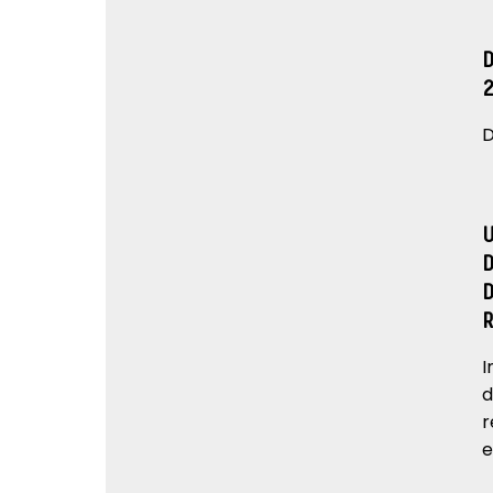
D
I
d
r
e