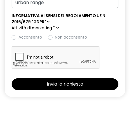
Pacchetto Remote Control, incluso per 5 anni
panchetta posteriore ripiegabile manualmente 40:60
INFORMATIVA AI SENSI DEL REGOLAMENTO UE N.
2016/679 "GDPR"
parking camera
Attività di marketing
*
pompa di calore
Acconsento
Non acconsento
portellone posteriore manuale
predisposizione antifurto
Profilo tetto nero
retrovisore interno manuale con antiabbagliamento
retrovisori esterni elettrici riscaldabili e ripiegabili
manualmente
retrovisori esterni neri
sellerie in tessuto grigio con impunture blu, bianche e rosse