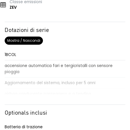
Classe emissioni
ZEV
Dotazioni di serie
Mostra / Nascondi
1BCOL
accensione automatica fari e tergicristalli con sensore
pioggia
Aggiornamento del sistema, incluso per 5 anni
airbag conducente passeggero e a tendina
airbag frontali conducente e passeggero
Optionals inclusi
alzacristalli posteriori elettrici impulsionali
assistenza alla frenata di emergenza
Batteria di trazione