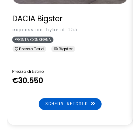
DACIA Bigster
expression hybrid 155
PRONTA CONSEGNA
Presso Terzi
Bigster
Prezzo di Listino
P
€30.550
SCHEDA VEICOLO