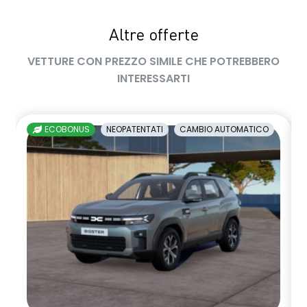
sensore monitoraggio pressione pneumatici
sensori di parcheggio posteriori
Altre offerte
sistema di frenata d'emergenza attiva con riconoscimento
VETTURE CON PREZZO SIMILE CHE POTREBBERO
pedoni, ciclisti e incroci
INTERESSARTI
sistema multimediale con display 10" e radio DAB con 4
altoparlanti
ECOBONUS
NEOPATENTATI
CAMBIO AUTOMATICO
smartphone replication wireless compatibile con Android
Auto™ / Apple CarPlay™