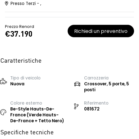
Presso Terzi - ,
Prezzo Renord
Richiedi un preventivo
€37.190
Caratteristiche
Tipo di veicolo
Carrozzeria
Nuova
Crossover, 5 porte, 5
posti
Colore esterno
Riferimento
Be-Style Hauts-De-
081672
France (Verde Hauts-
De-France + Tetto Nero)
Specifiche tecniche