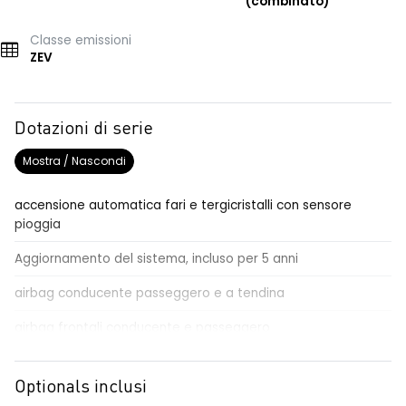
(combinato)
Classe emissioni
ZEV
Dotazioni di serie
Mostra / Nascondi
accensione automatica fari e tergicristalli con sensore
pioggia
Aggiornamento del sistema, incluso per 5 anni
airbag conducente passeggero e a tendina
airbag frontali conducente e passeggero
alzacristalli posteriori elettrici impulsionali
Optionals inclusi
ambient lighting personalizzabile con 3 modalità