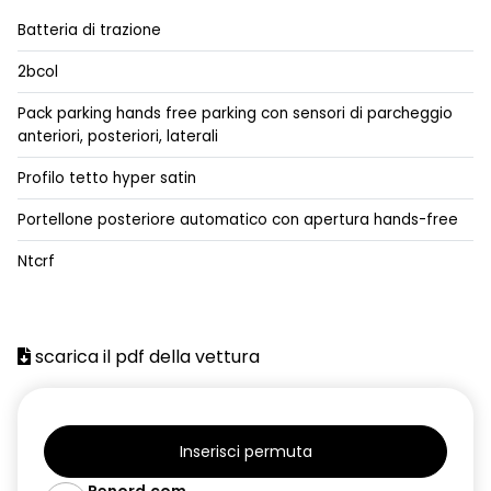
assistenza alla frenata di emergenza
Batteria di trazione
avatar virtuale Reno con ChatGPT integrato
2bcol
barre tetto longitudinali
Pack parking hands free parking con sensori di parcheggio
anteriori, posteriori, laterali
caricatore di bordo trifase per ricarica in corrente alternata
AC11kW,corrente continua DC100kW
Profilo tetto hyper satin
caricatore smartphone wireless
Portellone posteriore automatico con apertura hands-free
cavo di ricarica Modo 3 con presa tipo 2
Ntcrf
cerchi in lega da 18''
Chiamata di emergenza E-CALL
scarica il pdf della vettura
climatizzatore automatico
design cerchi in lega da 18" diamantati sixties
Inserisci permuta
distance warning avviso distanza di sicurezza