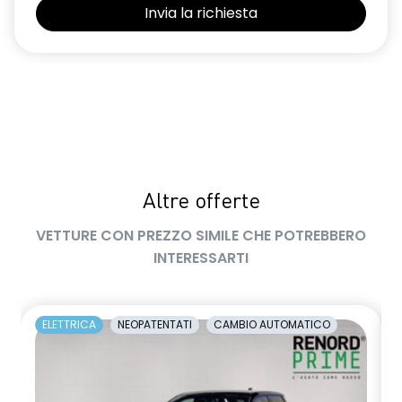
sistema di frenata d'emergenza attiva con riconoscimento
pedoni, ciclisti e incroci
smartphone replication wireless compatibile con Android
Auto™ / Apple CarPlay™
volante multifunzione in TEP soft touch
Altre offerte
VETTURE CON PREZZO SIMILE CHE POTREBBERO
INTERESSARTI
ELETTRICA
NEOPATENTATI
CAMBIO AUTOMATICO