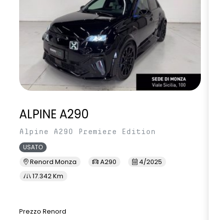
ALPINE A290
Alpine A290 Premiere Edition
USATO
Renord Monza
A290
4/2025
17.342 Km
Prezzo Renord
P