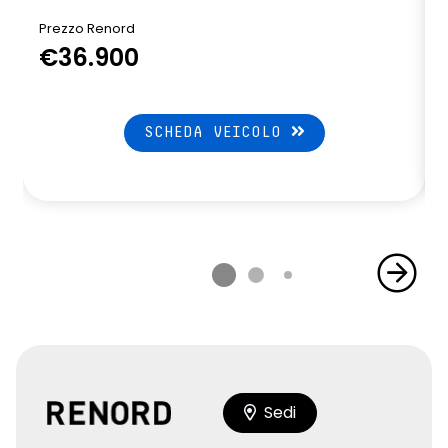
Prezzo Renord
P
€36.900
SCHEDA VEICOLO
Sedi