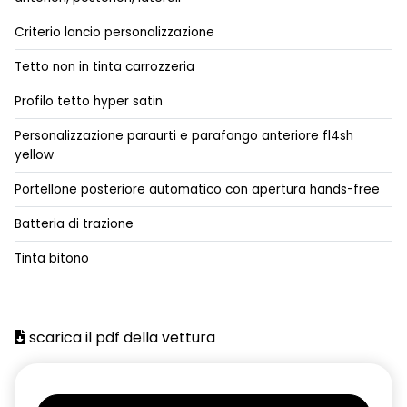
avatar virtuale Reno con ChatGPT integrato
Criterio lancio personalizzazione
caricatore di bordo trifase per ricarica in corrente alternata
AC11kW,corrente continua DC100kW
Tetto non in tinta carrozzeria
caricatore smartphone wireless
Profilo tetto hyper satin
cavo di ricarica Modo 3 con presa tipo 2
Personalizzazione paraurti e parafango anteriore fl4sh
yellow
cerchi in lega da 18''
Portellone posteriore automatico con apertura hands-free
Charge Pass
Batteria di trazione
climatizzatore automatico
Tinta bitono
criterio tecnico
design cerchi in lega da 18" diamantati sixties
scarica il pdf della vettura
distance warning avviso distanza di sicurezza
driver display digitale da 10.2" a colori