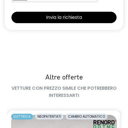
senza stripping tetto e cofano
sistema di frenata d'emergenza attiva con riconoscimento
pedoni, ciclisti e incroci
smartphone replication wireless compatibile con Android
Auto™ / Apple CarPlay™
volante multifunzione in TEP soft touch
Altre offerte
VETTURE CON PREZZO SIMILE CHE POTREBBERO
INTERESSARTI
ELETTRICA
NEOPATENTATI
CAMBIO AUTOMATICO