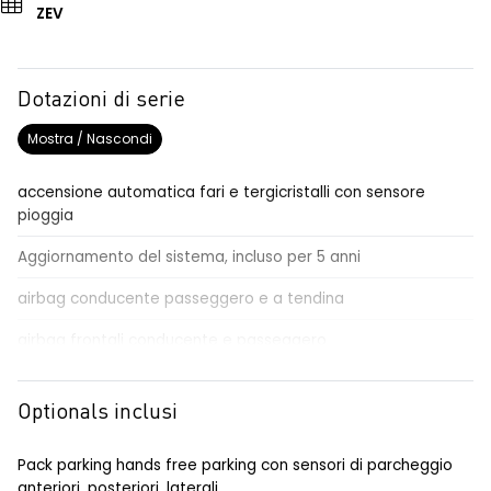
ZEV
Dotazioni di serie
Mostra / Nascondi
accensione automatica fari e tergicristalli con sensore
pioggia
Aggiornamento del sistema, incluso per 5 anni
airbag conducente passeggero e a tendina
airbag frontali conducente e passeggero
alzacristalli posteriori elettrici impulsionali
Optionals inclusi
ambient lighting personalizzabile con 3 modalità
assistenza alla frenata di emergenza
Pack parking hands free parking con sensori di parcheggio
anteriori, posteriori, laterali