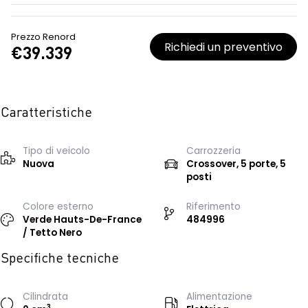
Prezzo Renord
Richiedi un preventivo
€39.339
Caratteristiche
Tipo di veicolo
Carrozzeria
Nuova
Crossover, 5 porte, 5
posti
Colore esterno
Riferimento
Verde Hauts-De-France
484996
/ Tetto Nero
Specifiche tecniche
Cilindrata
Alimentazione
3