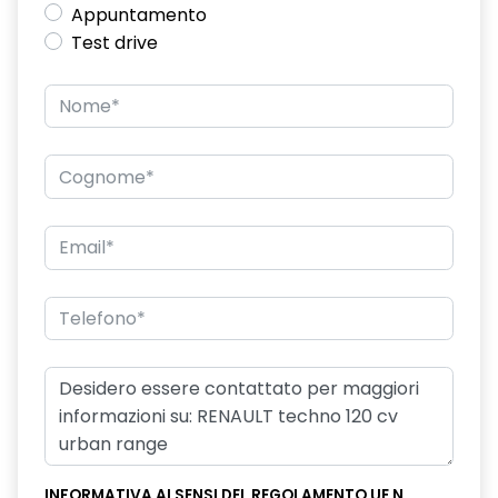
Appuntamento
Test drive
distance warning avviso distanza di sicurezza
driver display digitale da 10"
e-call chiamata d'emergenza
emergency lane keep assist assistenza d'emergenza al
mantenimento della corsia
fari full LED anteriori e posteriori
HAR00
hill start assist assistenza alla partenza in salita
kit gonfiaggio pneumatici
luci diurne a LED
manuale di uso e manutenzione digitale
Manutenzione Connessa, incluso per 8 anni
INFORMATIVA AI SENSI DEL REGOLAMENTO UE N.