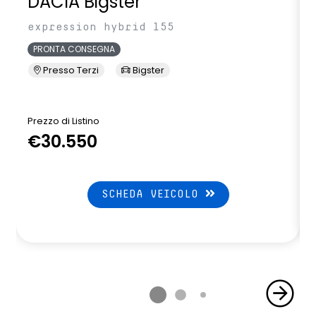
DACIA Bigster
expression hybrid 155
PRONTA CONSEGNA
Presso Terzi
Bigster
Prezzo di Listino
P
€30.550
SCHEDA VEICOLO