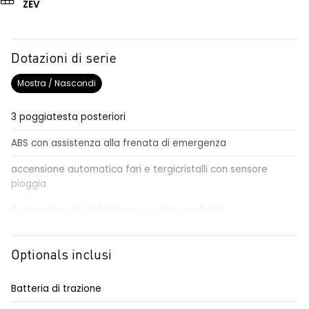
ZEV
Dotazioni di serie
Mostra / Nascondi
3 poggiatesta posteriori
ABS con assistenza alla frenata di emergenza
accensione automatica fari e tergicristalli con sensore
pioggia
Aggiornamento del sistema, incluso per 5 anni
airbag frontali conducente e passeggero
Optionals inclusi
alert sonoro per i pedoni
alzacristalli anteriori elettrici impulsionali
Batteria di trazione