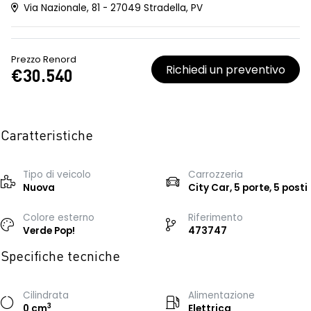
Via Nazionale, 81 - 27049 Stradella, PV
Prezzo Renord
Richiedi un preventivo
€30.540
Caratteristiche
Tipo di veicolo
Carrozzeria
Nuova
City Car, 5 porte, 5 posti
Colore esterno
Riferimento
Verde Pop!
473747
Specifiche tecniche
Cilindrata
Alimentazione
3
0 cm
Elettrica