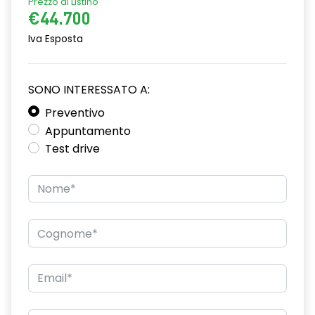
Prezzo di Listino
commutazione automatica abbaglianti/ anabbaglianti
€44.700
Iva Esposta
compatibilità sistema multimediale con Android auto e
AppleCarPlay
console centrale alta con vano portaoggetti e bracciolo
SONO INTERESSATO A:
scorrevole in TEP
Preventivo
cruise control adattivo con funzione stop & go
Appuntamento
Test drive
design cerchi in lega da 19" streamline
distance warning avviso distanza di sicurezza
driver attention alert rilevatore stanchezza conducente
driver display digitale 12" HD personalizzabile
e-call chiamata d'emergenza
effetto 3D filigranato, e indicatori di direzione dinamici fari
posteriori