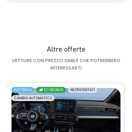
multi-sense a 4 modalità,con comandi vocale e al
volante,ambient lighting con Living lights48 col.
paraurti anteriore e posteriore con lama F1 tinta carrozzeria
pompa di calore - range efficiency pack
portellone posteriore con apertura motorizzata
Altre offerte
predisposizione per alcol interlock
VETTURE CON PREZZO SIMILE CHE POTREBBERO
privacy glass vetri laterali post. e lunotto oscurati
INTERESSARTI
retrovisori esterni nero lucido
sedili posteriori ripiegabili 40/20/40
ELETTRICA
ECOBONUS
NEOPATENTATI
CAMBIO AUTOMATICO
sellerie in TEP / tessuto riciclato ELZA REC grigio mélange
sensore monitoraggio pressione pneumatici
Sistema di frenata d'emergenza attiva