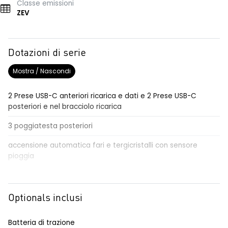
Classe emissioni
ZEV
Dotazioni di serie
Mostra / Nascondi
2 Prese USB-C anteriori ricarica e dati e 2 Prese USB-C
posteriori e nel bracciolo ricarica
3 poggiatesta posteriori
accensione automatica fari e tergicristalli con sensore
pioggia
airbag centrale, airbag laterali e a tendina anteriori e
posteriori
Optionals inclusi
airbag frontali conducente e passeggero
Batteria di trazione
alert sonoro per i pedoni