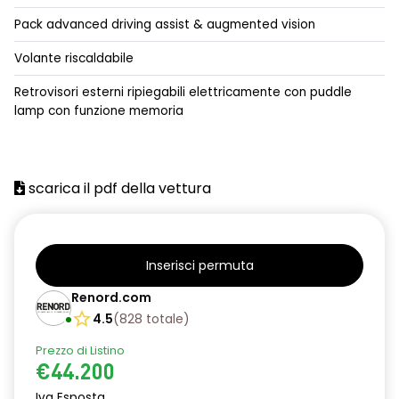
Pack advanced driving assist & augmented vision
alzacristalli anteriori elettrici impulsionali
Volante riscaldabile
alzacristalli posteriori elettrici impulsionali
Retrovisori esterni ripiegabili elettricamente con puddle
antenna shark
lamp con funzione memoria
assistenza alla frenata di emergenza
assistenza alla partenza in salita
scarica il pdf della vettura
batteria di trazione 60 kWh
caricatore smartphone wireless
cavo di ricarica Modo 3 da 5 m con presa Tipo 2 da 22kW
Inserisci permuta
Renord.com
cerchi in lega da 19"
4.5
(
828
totale
)
chiusura centralizzata
Prezzo di Listino
climatizzatore automatico bi-zona
€44.200
Iva Esposta