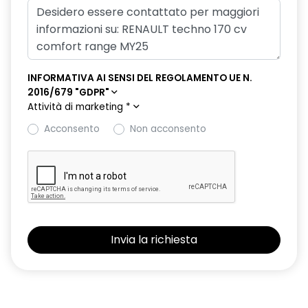
mantenimento della corsia
fari full LED adaptative vision, con funzione fendinebbia
integrata
INFORMATIVA AI SENSI DEL REGOLAMENTO UE N.
fari full LED, con nuova firma luminosa "elettrica" e indicatori
2016/679 "GDPR"
di direzione dinamici anteriori
Attività di marketing
*
frenata rigenerativa a 4 livelli con palette al volante
Acconsento
Non acconsento
hands-free card per apertura/chiusura porte, avviamento
motore, animazione benvenuto e arrivederci
HAR05
intelligent speed assist assistenza al superamento dei limiti
di velocità
kit gonfiaggio pneumatici
luci diurne a LED
multi-sense a 4 modalità,con comandi vocale e al