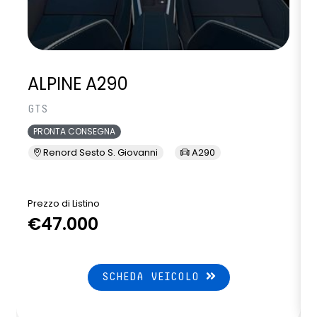
tappettini specifici in grigio
volante multifunzione in TEP soft touch
volante regolabile in altezza e profondità
ALPINE A290
GTS
PRONTA CONSEGNA
Renord Sesto S. Giovanni
A290
Prezzo di Listino
P
€47.000
SCHEDA VEICOLO