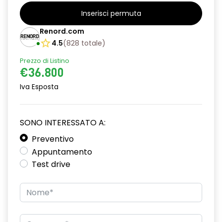
alzacristalli anteriori elettrici e impulsionali
Inserisci permuta
alzacristalli posteriori elettrici impulsionali
Renord.com
assistenza alla frenata d'emergenza
4.5
(
828
totale
)
attacco isofix
Prezzo di Listino
€36.800
avviso cinture di sicurezza allacciate
Iva Esposta
Chiamata di emergenza E-CALL
climatizzatore automatico
SONO INTERESSATO A:
commutatore airbag frontale passeggero
Preventivo
Appuntamento
design esterno specifico esprit Alpine
Test drive
design interno specifico esprit Alpine
disattivazione ADAS
distance warning avviso distanza di sicurezza