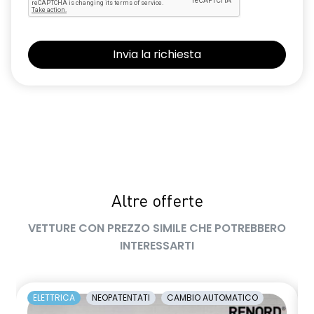
limitatore di velocità a 180 km/h
luce di arresto
luci diurne a LED con firma luminosa C-shape
maniglie in tinta carrozzeria
manuale di uso e manutenzione digitale
Manutenzione Connessa, incluso per 8 anni
multisense
Pacchetto Guida Connessa, incluso per 5 anni
Altre offerte
Pacchetto Remote Control, incluso per 5 anni
VETTURE CON PREZZO SIMILE CHE POTREBBERO
INTERESSARTI
Pack standard connectivity, tramite app my rnlt
predisposizione alcolock / alcol interlock
ELETTRICA
NEOPATENTATI
CAMBIO AUTOMATICO
privacy glass