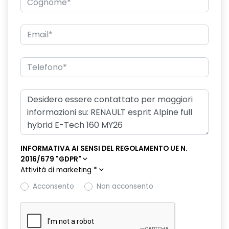
doppio fondo bagagliaio
driver display 10''
eCall funzionalità soggetta a copertura di rete;
compatibilità 2G/3G o 4G/5G a seconda del veicolo
emergency lane keep assist assistenza d'emergenza al
mantenimento della corsia
fari posteriori FULL LED 3D con firma luminosa dinamica C-
SHAPE
filtro antipolline
INFORMATIVA AI SENSI DEL REGOLAMENTO UE N.
flying consolle
2016/679 "GDPR"
Attività di marketing
*
freno di stazionamento elettrico con funzione Auto-Hold
Acconsento
Non acconsento
HARM03
illuminazione interna a LED anteriore e posteriore