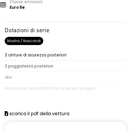
Classe emissioni
Euro 6e
Dotazioni di serie
Mostra / Nascondi
3 cinture di sicurezza posteriori
3 poggiatesta posteriori
abs
accensione automatica fari e sensori pioggia
Aggiornamento del sistema, incluso per 5 anni
airbag frontale conducente e passeggero
scarica il pdf della vettura
airbag laterali anteriori e posteriori