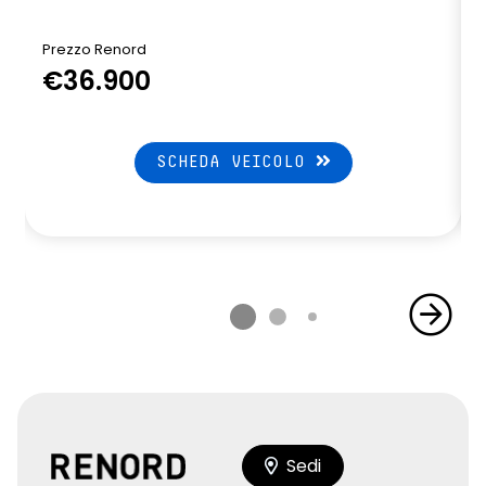
Prezzo Renord
P
€36.900
SCHEDA VEICOLO
Sedi