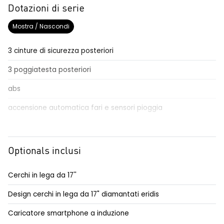
Dotazioni di serie
Mostra / Nascondi
3 cinture di sicurezza posteriori
3 poggiatesta posteriori
abs
accensione automatica fari e sensori pioggia
Aggiornamento del sistema, incluso per 5 anni
airbag frontale conducente e passeggero
Optionals inclusi
airbag laterali anteriori e posteriori
Cerchi in lega da 17''
alzacristalli anteriori elettrici e impulsionali
Design cerchi in lega da 17" diamantati eridis
alzacristalli posteriori elettrici impulsionali
Caricatore smartphone a induzione
apertura interna manuale delle porte posteriori