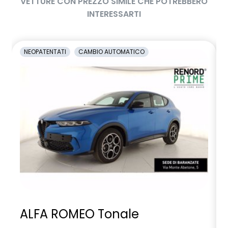
VETTURE CON PREZZO SIMILE CHE POTREBBERO
shark antenna
INTERESSARTI
sistema di controllo della pressione pneumatici indiretto
sistema di frenata d'emergenza attiva
NEOPATENTATI
CAMBIO AUTOMATICO
tinta monotono
volante in TEP
ALFA ROMEO Tonale