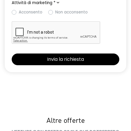
Attività di marketing
*
manuale di uso e manutenzione digitale
Acconsento
Non acconsento
Manutenzione Connessa, incluso per 8 anni
Pacchetto Guida Connessa, incluso per 5 anni
Pacchetto Remote Control, incluso per 5 anni
Pack standard connectivity, tramite app my rnlt
parking camera posteriore HD
predisposizione alcolock / alcol interlock
retrovisori esterni neri
retrovisori esterni richiudibili elettricamente
sedili posteriori ripiegabili 1/3 - 2/3
sellerie in nuovo tessuto grigio melange e nero kario con
Altre offerte
impunture blu drake