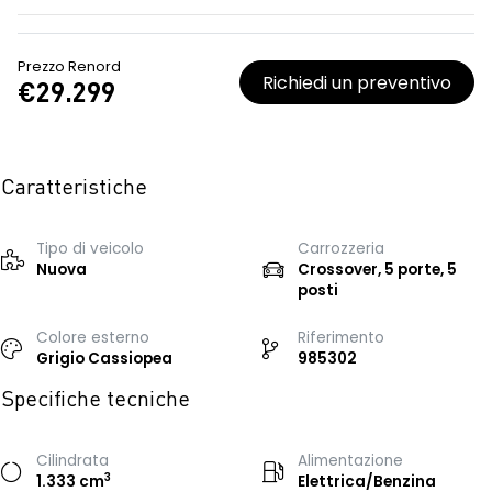
Prezzo Renord
Richiedi un preventivo
€29.299
Caratteristiche
Tipo di veicolo
Carrozzeria
Nuova
Crossover, 5 porte, 5
posti
Colore esterno
Riferimento
Grigio Cassiopea
985302
Specifiche tecniche
Cilindrata
Alimentazione
3
1.333 cm
Elettrica/Benzina