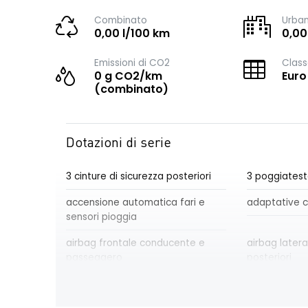
Combinato
Urba
0,00 l/100 km
0,00
Emissioni di CO2
Class
0 g CO2/km
Euro
(combinato)
Dotazioni di serie
3 cinture di sicurezza posteriori
3 poggiatest
accensione automatica fari e
adaptative c
sensori pioggia
airbag frontale conducente e
airbag lateral
passeggero
posteriori
alzacristalli posteriori elettrici
assistenza al
impulsionali
d'emergenz