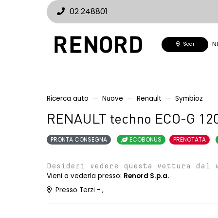
02 248801
N
Sedi
Ricerca auto
Nuove
Renault
Symbioz
RENAULT techno ECO-G 12
PRONTA CONSEGNA
ECOBONUS
PRENOTATA
Desideri vedere questa vettura dal 
Vieni a vederla presso:
Renord S.p.a.
Presso Terzi - ,