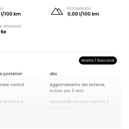
no
Extraurbano
 l/100 km
0,00 l/100 km
e emissioni
 6e
Mostra / Nascondi
a posteriori
abs
ruise control
Aggiornamento del sistema,
incluso per 5 anni
i anteriori e
alzacristalli anteriori elettrici e
impulsionali
la frenata
attacco isofix
a