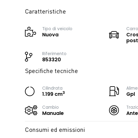
Caratteristiche
Tipo di veicolo
Carro
Nuova
Cros
post
Riferimento
853320
Specifiche tecniche
Cilindrata
Alime
3
1.199 cm
Gpl
Cambio
Trazi
Manuale
Ante
Consumi ed emissioni