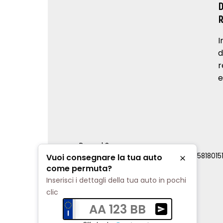
I
d
r
e
Renord S.p.a.
REA Milano 810796 | P.IVA e C.F. 0085818015
Vuoi consegnare la tua auto
Chiudi
Cookie Policy
come permuta?
Privacy Policy
Inserisci i dettagli della tua auto in pochi
Impostazioni di tracciamento
clic
AA 123 BB
Ricevi una valuta