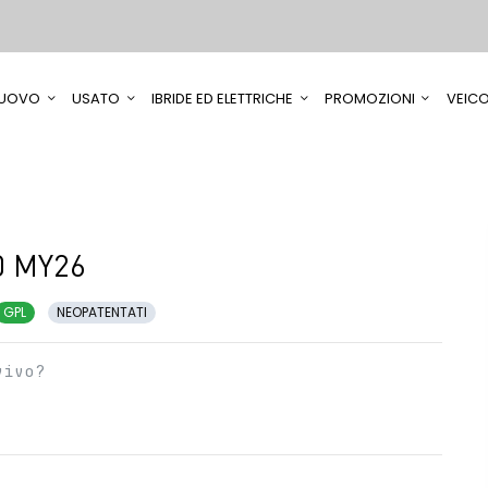
UOVO
USATO
IBRIDE ED ELETTRICHE
PROMOZIONI
VEICO
0 MY26
GPL
NEOPATENTATI
vivo?