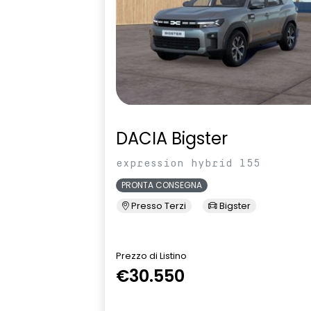
kit riparazione pneumatici
limitatore di
luci diurne a LED con firma
maniglie in t
luminosa C-shape
Manutenzione Connessa, incluso
multisense
per 8 anni
Pacchetto Remote Control,
Pack standar
incluso per 5 anni
tramite app 
DACIA Bigster
privacy glass
retrovisori es
expression hybrid 155
PRONTA CONSEGNA
sedile passeggero regolabile in
sedili posterio
Presso Terzi
Bigster
altezza
sensori di parcheggio
shark anten
Prezzo di Listino
anteriori/posteriori/laterali
€30.550
sistema di frenata d'emergenza
tinta monot
attiva