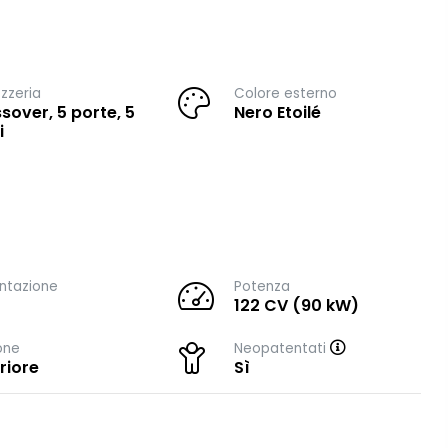
zzeria
Colore esterno
sover, 5 porte, 5
Nero Etoilé
i
ntazione
Potenza
122 CV (90 kW)
one
Neopatentati
riore
Sì