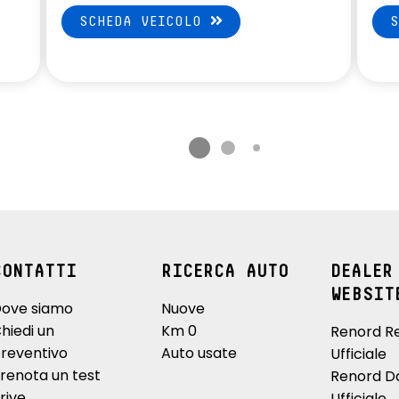
SCHEDA VEICOLO
CONTATTI
RICERCA AUTO
DEALER
WEBSIT
ove siamo
Nuove
hiedi un
Km 0
Renord R
reventivo
Auto usate
Ufficiale
renota un test
Renord D
rive
Ufficiale