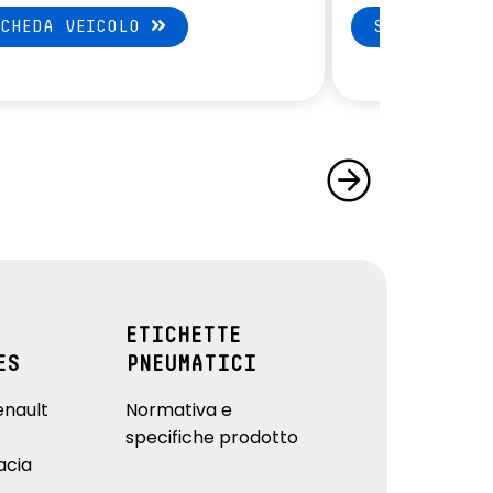
SCHEDA VEICOLO
SCHEDA VEI
ETICHETTE
ES
PNEUMATICI
enault
Normativa e
specifiche prodotto
acia