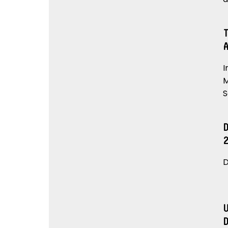
I
M
S
D