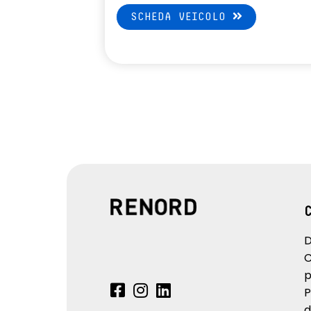
SCHEDA VEICOLO
D
C
p
P
d