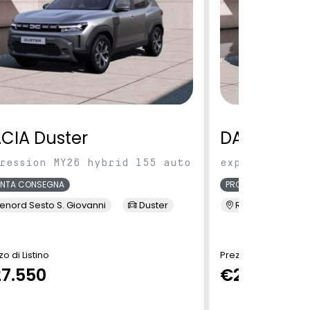
CIA Duster
DACIA Dus
ression MY26 hybrid 155 auto
expression MY
ONTA CONSEGNA
PRONTA CONSEGNA
enord Sesto S. Giovanni
Duster
Renord Sesto S. 
o di Listino
Prezzo di Listino
7.550
€27.550