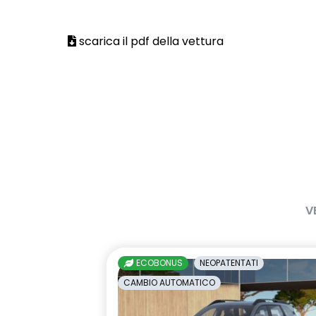
avviso cinture di sicurezza
cerchi in lega
allacciate
scarica il pdf della vettura
climatizzatore automatico
commutatore
passeggero
design cerchi in lega da 18''
disattivazio
diamantati gravity
doppio fondo bagagliaio
driver display
V
emergency lane keep assist
fari posterio
assistenza d'emergenza al
firma lumino
mantenimento della corsia
ECOBONUS
NEOPATENTATI
CAMBIO AUTOMATICO
freno di stazionamento elettrico
HARM02
con funzione Auto-Hold