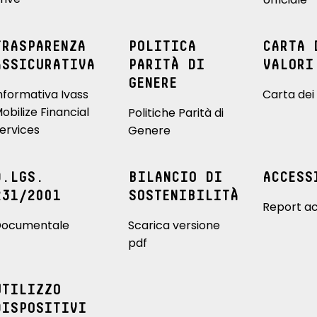
TRASPARENZA
POLITICA
CARTA 
ASSICURATIVA
PARITÀ DI
VALORI
GENERE
nformativa Ivass
Carta dei 
obilize Financial
Politiche Parità di
ervices
Genere
D.LGS.
BILANCIO DI
ACCESS
231/2001
SOSTENIBILITÀ
Report ac
ocumentale
Scarica versione
pdf
UTILIZZO
DISPOSITIVI