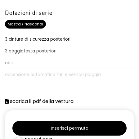
Dotazioni di serie
Mostra / Nascondi
3 cinture di sicurezza posteriori
3 poggiatesta posteriori
abs
accensione automatica fari e sensori pioggia
adaptative cruise control
Aggiornamento del sistema, incluso per 5 anni
scarica il pdf della vettura
airbag frontale conducente e passeggero
airbag laterali anteriori e posteriori
Inserisci permuta
alzacristalli anteriori elettrici e impulsionali