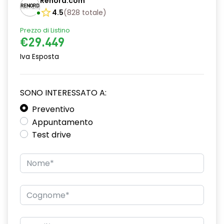
Renord.com
alzacristalli posteriori elettrici impulsionali
4.5
(
828
totale
)
assistenza alla frenata d'emergenza
Prezzo di Listino
€29.449
attacco isofix
Iva Esposta
avviso cinture di sicurezza allacciate
cerchi in lega da 18''
SONO INTERESSATO A:
Chiamata di emergenza E-CALL
Preventivo
Appuntamento
climatizzatore automatico
Test drive
commutatore airbag frontale passeggero
controllo elettronico della stabilità incl. assistente partenza
in salita e controllo oscillazioni
design cerchi in lega da 18'' diamantati gravity
disattivazione ADAS