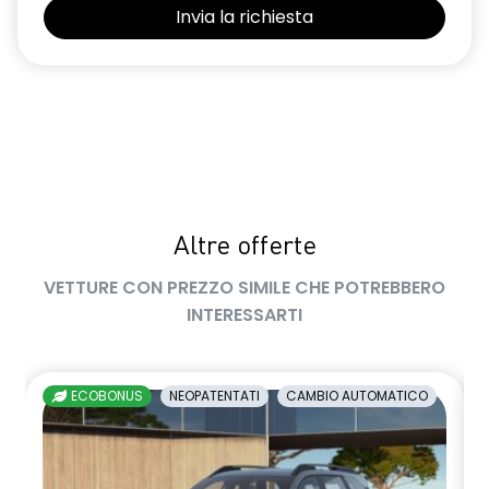
kit riparazione pneumatici
limitatore di velocità a 180 km/h
luce di arresto
luci diurne a LED con firma luminosa C-shape
maniglie in tinta carrozzeria
manuale di uso e manutenzione digitale
Altre offerte
Manutenzione Connessa, incluso per 8 anni
VETTURE CON PREZZO SIMILE CHE POTREBBERO
multisense
INTERESSARTI
Pacchetto Guida Connessa, incluso per 5 anni
Pacchetto Remote Control, incluso per 5 anni
ECOBONUS
NEOPATENTATI
CAMBIO AUTOMATICO
Pack standard connectivity, tramite app my rnlt
predisposizione alcolock / alcol interlock