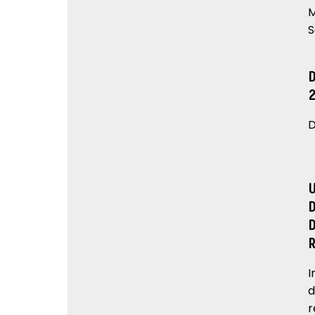
M
S
D
I
d
r