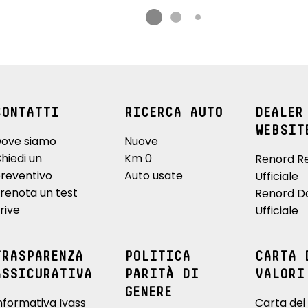
CONTATTI
RICERCA AUTO
DEALER
WEBSIT
ove siamo
Nuove
hiedi un
Km 0
Renord R
reventivo
Auto usate
Ufficiale
renota un test
Renord D
rive
Ufficiale
TRASPARENZA
POLITICA
CARTA 
ASSICURATIVA
PARITÀ DI
VALORI
GENERE
nformativa Ivass
Carta dei 