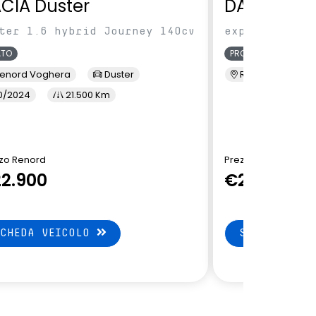
CIA Duster
DACIA Jog
ter 1.6 hybrid Journey 140cv
expression 5p
ATO
PRONTA CONSEGNA
enord Voghera
Duster
Renord Sesto S. 
0/2024
21.500 Km
zo Renord
Prezzo di Listino
2.900
€20.300
SCHEDA VEICOLO
SCHEDA VEI