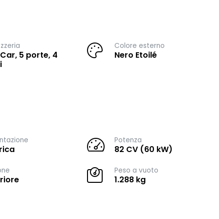
zzeria
Colore esterno
 Car, 5 porte, 4
Nero Etoilé
i
ntazione
Potenza
rica
82 CV (60 kW)
one
Peso a vuoto
riore
1.288 kg