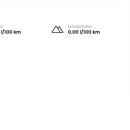
no
Extraurbano
 l/100 km
0,00 l/100 km