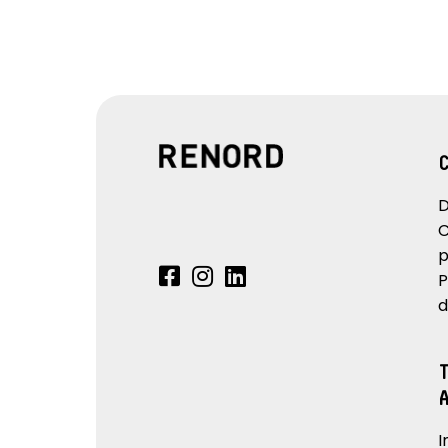
D
C
p
P
d
I