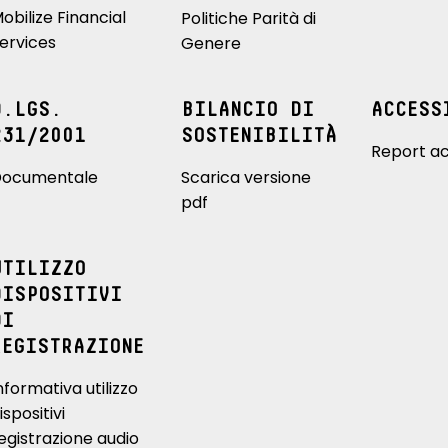
obilize Financial
Politiche Parità di
ervices
Genere
D.LGS.
BILANCIO DI
ACCESS
231/2001
SOSTENIBILITÀ
Report ac
ocumentale
Scarica versione
pdf
UTILIZZO
DISPOSITIVI
DI
REGISTRAZIONE
nformativa utilizzo
ispositivi
egistrazione audio