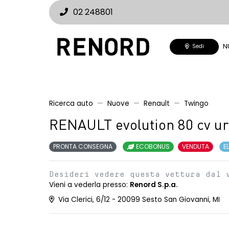
02 248801
N
Sedi
Ricerca auto
Nuove
Renault
Twingo
RENAULT evolution 80 cv u
PRONTA CONSEGNA
ECOBONUS
VENDUTA
E
Desideri vedere questa vettura dal 
Vieni a vederla presso:
Renord S.p.a.
Via Clerici, 6/12 - 20099 Sesto San Giovanni, MI