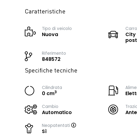
Caratteristiche
Tipo di veicolo
Carro
Nuova
City
post
Riferimento
848572
Specifiche tecniche
Cilindrata
Alime
3
0 cm
Elett
Cambio
Trazi
Automatico
Ante
Neopatentati
Sì