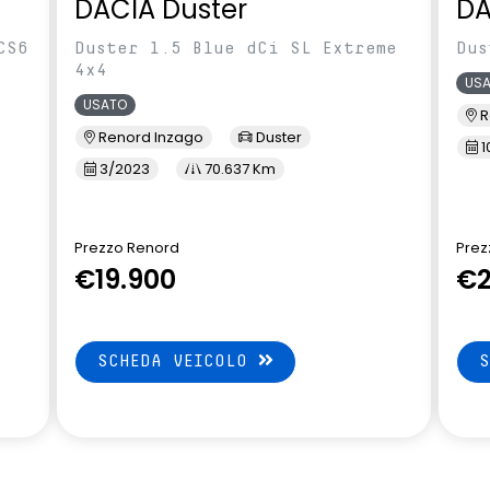
DACIA Duster
DA
CS6
Duster 1.5 Blue dCi SL Extreme
Dus
4x4
US
USATO
R
Renord Inzago
Duster
1
3/2023
70.637 Km
Prezzo Renord
Prez
€19.900
€2
SCHEDA VEICOLO