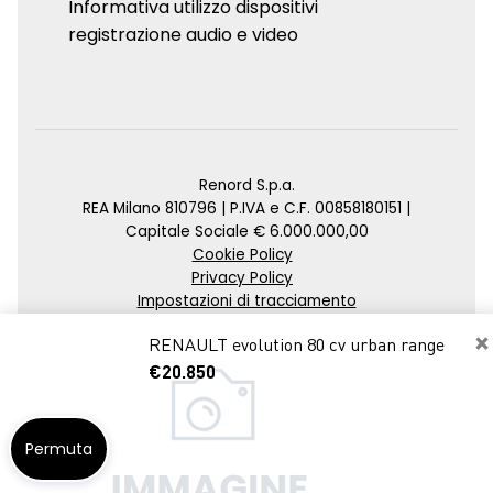
Informativa utilizzo dispositivi
registrazione audio e video
Renord S.p.a.
REA Milano 810796 | P.IVA e C.F. 00858180151 |
Capitale Sociale € 6.000.000,00
Cookie Policy
Privacy Policy
Impostazioni di tracciamento
×
Credits
RENAULT evolution 80 cv urban range
Agenzia SEO
€20.850
Permuta