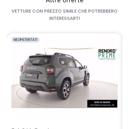
Altre offerte
/50
VETTURE CON PREZZO SIMILE CHE POTREBBERO
selleria nera
INTERESSARTI
sensore monitoraggio pressione pneumatici
sensori di parcheggio posteriori
NEOPATENTATI
sistema di frenata d'emergenza attiva con riconoscimento
veicoli, pedoni, ciclisti e incroci
sistema di rilevamento stato di vigilanza del conducente
sistema isofix sedili posteriori
sistema multimediale openR link 10’ – radio e 2 speaker
volante multifunzione
volante multifunzione regolabile in altezza e profondità