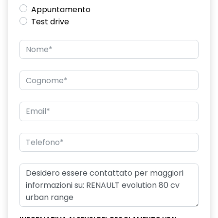
eCall funzionalità soggetta a copertura di rete;
Appuntamento
compatibilità 2G/3G o 4G/5G a seconda del veicolo
Test drive
emergency lane keep assist assistenza d'emergenza al
mantenimento della corsia
fari full LED
frenata rigenerativa a 2 livelli
freno di stazionamento elettrico
HAR00
hill start assist assistenza alla partenza in salita
intelligent speed assistance ISA
kit gonfiaggio pneumatici
luce di retromarcia
luci diurne a LED