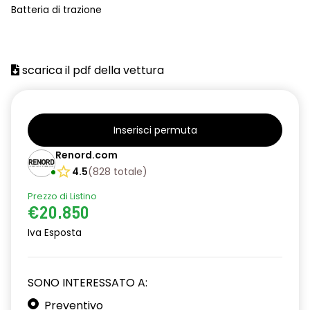
Batteria di trazione
assistenza alla frenata di emergenza
attivazione automatica fari
scarica il pdf della vettura
avviso promemoria cinture di sicurezza
Charge Pass
chiave pieghevole
Inserisci permuta
chiusura centralizzata delle portiere
Renord.com
4.5
(
828
totale
)
climatizzatore manuale
Prezzo di Listino
console centrale bassa
€20.850
cruise control incl. limitatore di velocità
Iva Esposta
distance warning avviso distanza di sicurezza
SONO INTERESSATO A:
driver display digitale da 7''
Preventivo