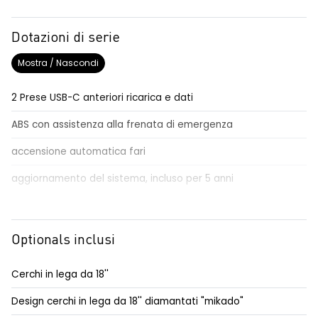
Dotazioni di serie
Mostra / Nascondi
2 Prese USB-C anteriori ricarica e dati
ABS con assistenza alla frenata di emergenza
accensione automatica fari
aggiornamento del sistema, incluso per 5 anni
airbag conducente passeggero e a tendina
airbag frontali conducente e passeggero
Optionals inclusi
alert sonoro per i pedoni
Cerchi in lega da 18''
alzacristalli anteriori elettrici impulsionali
Design cerchi in lega da 18'' diamantati "mikado"
antenna ad asta