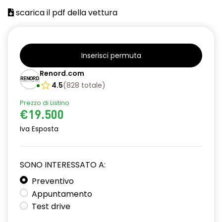
scarica il pdf della vettura
assistenza alla frenata di emergenza
attivazione automatica fari
avviso promemoria cinture di sicurezza
Inserisci permuta
Charge Pass
Renord.com
4.5
(
828
totale
)
chiave pieghevole
Prezzo di Listino
chiusura centralizzata delle portiere
€19.500
climatizzatore manuale
Iva Esposta
console centrale bassa
SONO INTERESSATO A:
cruise control incl. limitatore di velocità
Preventivo
distance warning avviso distanza di sicurezza
Appuntamento
driver display digitale da 7''
Test drive