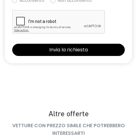
Acconsento
Non acconsento
lunotto posteriore termico
manutenzione Connessa, incluso per 8 anni
Pack connectivity standard, mediante app My Renault
pulsante eco mode
pulsante my safety disattivazione sistema driving
assistance
replicazione smartphone wireless
retrovisore interno manuale con antiabbagliamento
retrovisori esterni elettrici riscaldabili e ripiegabili
manualmente
retrovisori esterni neri
Altre offerte
sedile conducente regolabile in altezza
VETTURE CON PREZZO SIMILE CHE POTREBBERO
INTERESSARTI
sedili posteriori singolarmente scorrevoli ed abbattibili 50