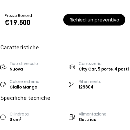
Prezzo Renord
Richiedi un preventivo
€19.500
Caratteristiche
Tipo di veicolo
Carrozzeria
Nuova
City Car, 5 porte, 4 posti
Colore esterno
Riferimento
Giallo Mango
129804
Specifiche tecniche
Cilindrata
Alimentazione
3
0 cm
Elettrica