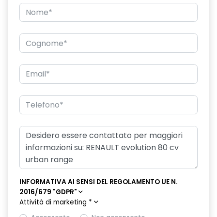
eCall funzionalità soggetta a copertura di rete;
compatibilità 2G/3G o 4G/5G a seconda del veicolo
emergency lane keep assist assistenza d'emergenza al
mantenimento della corsia
fari full LED
frenata rigenerativa a 2 livelli
freno di stazionamento elettrico
HAR00
hill start assist assistenza alla partenza in salita
intelligent speed assistance ISA
kit gonfiaggio pneumatici
INFORMATIVA AI SENSI DEL REGOLAMENTO UE N.
luce di retromarcia
2016/679 "GDPR"
Attività di marketing
*
luci diurne a LED