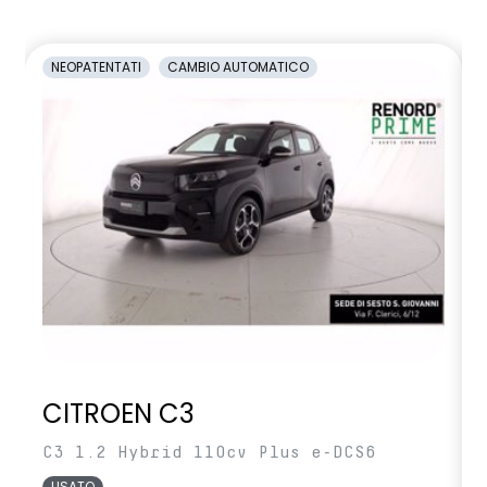
/50
selleria nera
NEOPATENTATI
CAMBIO AUTOMATICO
sensore monitoraggio pressione pneumatici
sensori di parcheggio posteriori
sistema di frenata d'emergenza attiva con riconoscimento
veicoli, pedoni, ciclisti e incroci
sistema di rilevamento stato di vigilanza del conducente
sistema isofix sedili posteriori
sistema multimediale openR link 10’ – radio e 2 speaker
volante multifunzione
volante multifunzione regolabile in altezza e profondità
CITROEN C3
C3 1.2 Hybrid 110cv Plus e-DCS6
USATO