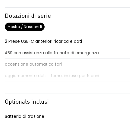
Dotazioni di serie
Mostra / Nascondi
2 Prese USB-C anteriori ricarica e dati
ABS con assistenza alla frenata di emergenza
accensione automatica fari
aggiornamento del sistema, incluso per 5 anni
airbag conducente passeggero e a tendina
airbag frontali conducente e passeggero
Optionals inclusi
alert sonoro per i pedoni
Batteria di trazione
alzacristalli anteriori elettrici impulsionali
antenna ad asta