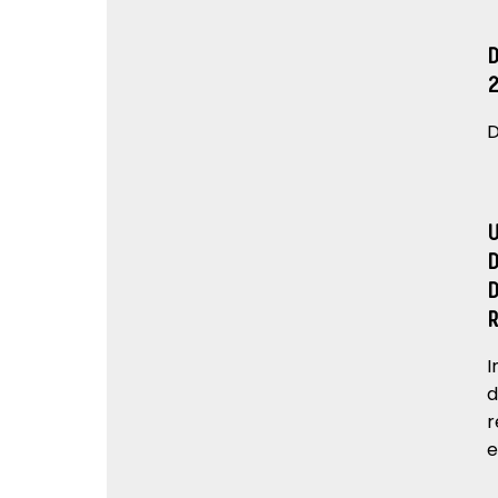
D
I
d
r
e