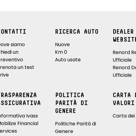
CONTATTI
RICERCA AUTO
DEALER
WEBSIT
ove siamo
Nuove
hiedi un
Km 0
Renord R
reventivo
Auto usate
Ufficiale
renota un test
Renord D
rive
Ufficiale
TRASPARENZA
POLITICA
CARTA 
ASSICURATIVA
PARITÀ DI
VALORI
GENERE
nformativa Ivass
Carta dei 
obilize Financial
Politiche Parità di
ervices
Genere