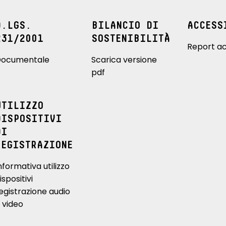
D.LGS.
BILANCIO DI
ACCESS
231/2001
SOSTENIBILITÀ
Report ac
ocumentale
Scarica versione
pdf
UTILIZZO
DISPOSITIVI
DI
REGISTRAZIONE
nformativa utilizzo
ispositivi
egistrazione audio
 video