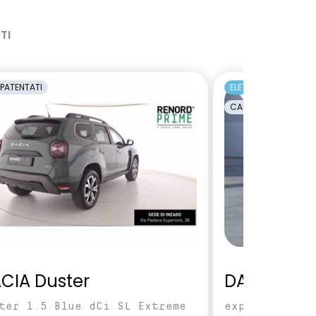
TI
PATENTATI
ELETTRICA
EC
CAMBIO AUTOMATI
CIA Duster
DACIA Spri
ter 1.5 Blue dCi SL Extreme
expression 70