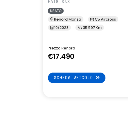
EAT8 S&S
sistema multimediale openR link
volante mult
USATO
10’ – radio e 2 speaker
Renord Monza
C5 Aircross
10/2023
35.597 Km
Prezzo Renord
€17.490
SCHEDA VEICOLO