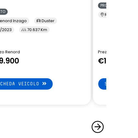
PRONTA CONSEGNA
ATO
Renord S.M. Sic
enord Inzago
Duster
/2023
70.637 Km
zo Renord
Prezzo di Listino
9.900
€19.150
SCHEDA VEICOLO
SCHEDA VEI