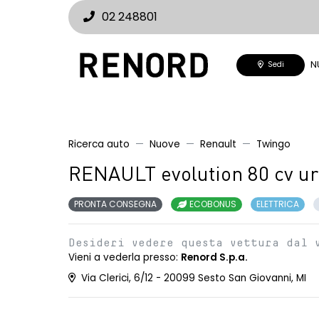
02 248801
N
Sedi
Ricerca auto
Nuove
Renault
Twingo
RENAULT evolution 80 cv u
PRONTA CONSEGNA
ECOBONUS
ELETTRICA
Desideri vedere questa vettura dal 
Vieni a vederla presso:
Renord S.p.a.
Via Clerici, 6/12 - 20099 Sesto San Giovanni, MI