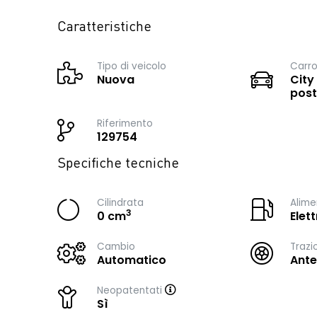
Caratteristiche
Tipo di veicolo
Carro
Nuova
City
post
Riferimento
129754
Specifiche tecniche
Cilindrata
Alime
3
0 cm
Elett
Cambio
Trazi
Automatico
Ante
Neopatentati
Sì