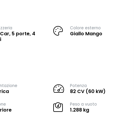
zzeria
Colore esterno
 Car, 5 porte, 4
Giallo Mango
i
ntazione
Potenza
rica
82 CV (60 kW)
one
Peso a vuoto
riore
1.288 kg