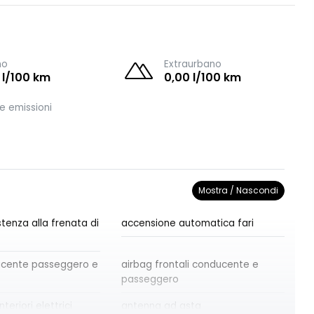
no
Extraurbano
 l/100 km
0,00 l/100 km
e emissioni
Mostra / Nascondi
tenza alla frenata di
accensione automatica fari
ucente passeggero e
airbag frontali conducente e
passeggero
nteriori elettrici
antenna ad asta