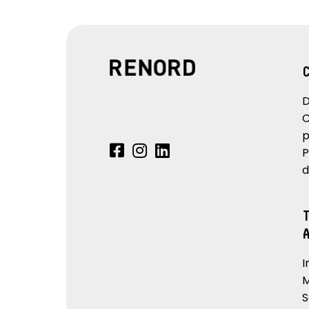
D
C
p
P
d
I
M
S