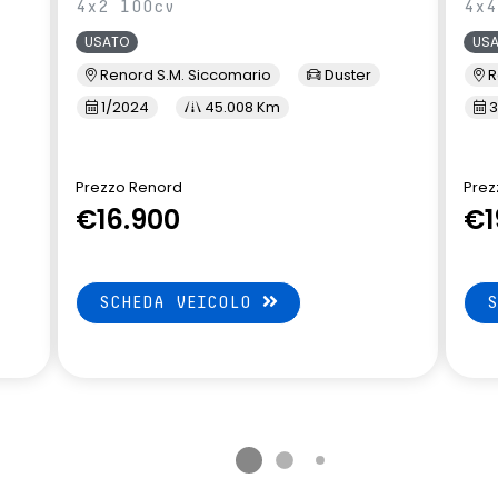
4x2 100cv
4x4
ifunzione
volante multifunzione regolabile
USATO
US
in altezza e profondità
Renord S.M. Siccomario
Duster
R
1/2024
45.008 Km
3
Prezzo Renord
Prez
€16.900
€1
SCHEDA VEICOLO