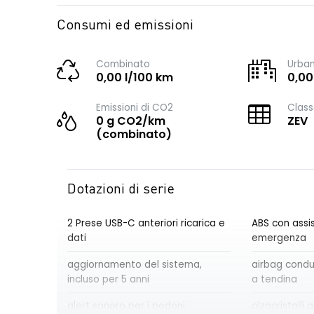
Consumi ed emissioni
Combinato
Urba
0,00 l/100 km
0,00
Emissioni di CO2
Class
0 g CO2/km
ZEV
(combinato)
Dotazioni di serie
2 Prese USB-C anteriori ricarica e
ABS con assis
dati
emergenza
aggiornamento del sistema,
airbag cond
incluso per 5 anni
a tendina
alert sonoro per i pedoni
alzacristalli a