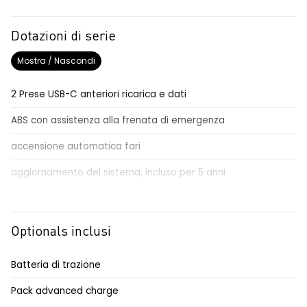
Dotazioni di serie
Mostra / Nascondi
2 Prese USB-C anteriori ricarica e dati
ABS con assistenza alla frenata di emergenza
accensione automatica fari
aggiornamento del sistema, incluso per 5 anni
airbag conducente passeggero e a tendina
airbag frontali conducente e passeggero
Optionals inclusi
alert sonoro per i pedoni
Batteria di trazione
alzacristalli anteriori elettrici impulsionali
Pack advanced charge
antenna ad asta