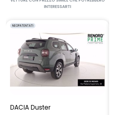
VETTURE CON PREZZO SIMILE CHE POTREBBERO
/50
INTERESSARTI
selleria nera
sensore monitoraggio pressione pneumatici
NEOPATENTATI
sensori di parcheggio posteriori
sistema di frenata d'emergenza attiva con riconoscimento
veicoli, pedoni, ciclisti e incroci
sistema di rilevamento stato di vigilanza del conducente
sistema isofix sedili posteriori
sistema multimediale openR link 10’ – radio e 2 speaker
volante multifunzione
volante multifunzione regolabile in altezza e profondità
DACIA Duster