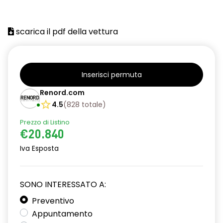
assistenza alla frenata di emergenza
scarica il pdf della vettura
attivazione automatica fari
avviso promemoria cinture di sicurezza
Charge Pass
Inserisci permuta
chiave pieghevole
Renord.com
4.5
(
828
totale
)
chiusura centralizzata delle portiere
Prezzo di Listino
climatizzatore manuale
€20.840
console centrale bassa
Iva Esposta
cruise control incl. limitatore di velocità
SONO INTERESSATO A:
distance warning avviso distanza di sicurezza
Preventivo
driver display digitale da 7''
Appuntamento