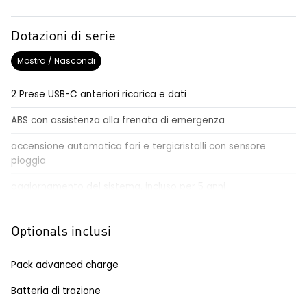
Dotazioni di serie
Mostra / Nascondi
2 Prese USB-C anteriori ricarica e dati
ABS con assistenza alla frenata di emergenza
accensione automatica fari e tergicristalli con sensore
pioggia
aggiornamento del sistema, incluso per 5 anni
airbag conducente passeggero e a tendina
Optionals inclusi
airbag frontali conducente e passeggero
alert sonoro per i pedoni
Pack advanced charge
alzacristalli anteriori elettrici impulsionali
Batteria di trazione