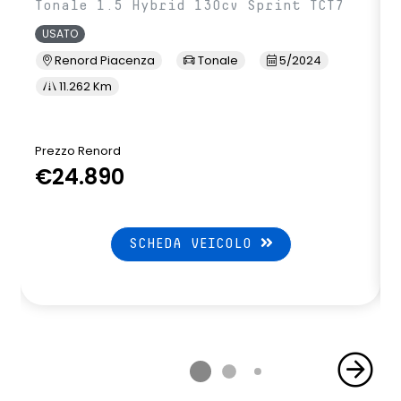
vetri e lunotto posteriori con privacy glass
Tonale 1.5 Hybrid 130cv Sprint TCT7
USATO
volante multifunzione in TEP soft touch
Renord Piacenza
Tonale
5/2024
volante multifunzione regolabile in altezza e profondità
11.262 Km
Prezzo Renord
€24.890
SCHEDA VEICOLO