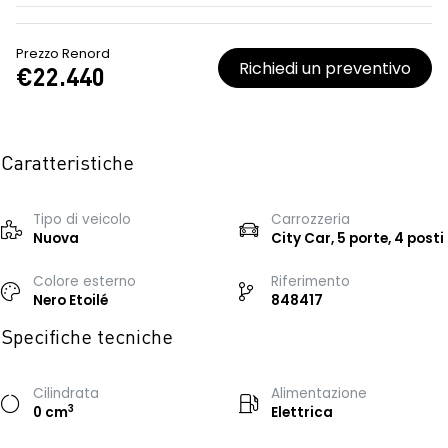
Prezzo Renord
Richiedi un preventivo
€22.440
Caratteristiche
Tipo di veicolo
Carrozzeria
Nuova
City Car, 5 porte, 4 posti
Colore esterno
Riferimento
Nero Etoilé
848417
Specifiche tecniche
Cilindrata
Alimentazione
3
0 cm
Elettrica