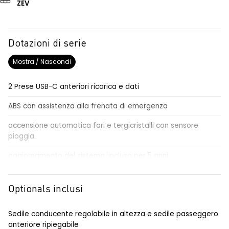
ZEV
Dotazioni di serie
Mostra / Nascondi
2 Prese USB-C anteriori ricarica e dati
ABS con assistenza alla frenata di emergenza
accensione automatica fari e tergicristalli con sensore
pioggia
aggiornamento del sistema, incluso per 5 anni
airbag conducente passeggero e a tendina
Optionals inclusi
airbag frontali conducente e passeggero
alert sonoro per i pedoni
Sedile conducente regolabile in altezza e sedile passeggero
anteriore ripiegabile