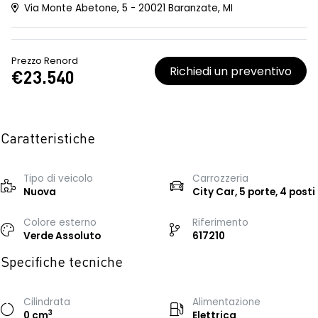
Via Monte Abetone, 5 - 20021 Baranzate, MI
Prezzo Renord
Richiedi un preventivo
€23.540
Caratteristiche
Tipo di veicolo
Carrozzeria
Nuova
City Car, 5 porte, 4 posti
Colore esterno
Riferimento
Verde Assoluto
617210
Specifiche tecniche
Cilindrata
Alimentazione
3
0 cm
Elettrica