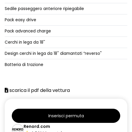
alzacristalli anteriori elettrici impulsionali
Sedile passeggero anteriore ripiegabile
assistenza alla frenata di emergenza
Pack easy drive
attivazione automatica fari
Pack advanced charge
avatar virtuale Reno con ChatGPT integrato
Cerchi in lega da 18''
avviso promemoria cinture di sicurezza
Design cerchi in lega da 18'' diamantati “reverso"
Charge Pass
Batteria di trazione
chiusura centralizzata delle portiere
climatizzatore automatico
scarica il pdf della vettura
commutazione automatica abbaglianti/ anabbaglianti
console centrale bassa
cruise control adattivo con funzione stop & go
Inserisci permuta
distance warning avviso distanza di sicurezza
Renord.com