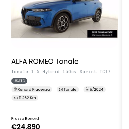
vetri e lunotto posteriori con privacy glass
volante multifunzione in TEP soft touch
volante multifunzione regolabile in altezza e profondità
ALFA ROMEO Tonale
Tonale 1.5 Hybrid 130cv Sprint TCT7
USATO
Renord Piacenza
Tonale
5/2024
11.262 Km
Prezzo Renord
€24.890