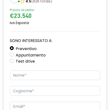
4.5
(
828
totale
)
driver display digitale da 7''
Prezzo di Listino
eCall funzionalità soggetta a copertura di rete;
€23.540
compatibilità 2G/3G o 4G/5G a seconda del veicolo
Iva Esposta
emergency lane keep assist assistenza d'emergenza al
mantenimento della corsia
SONO INTERESSATO A:
fari full LED
Preventivo
frenata rigenerativa a 4 livelli compresa la funzione one
Appuntamento
pedal con palette al volante
Test drive
freno di stazionamento elettrico
HAR02
hill start assist assistenza alla partenza in salita
intelligent speed assistance ISA
keyless entry