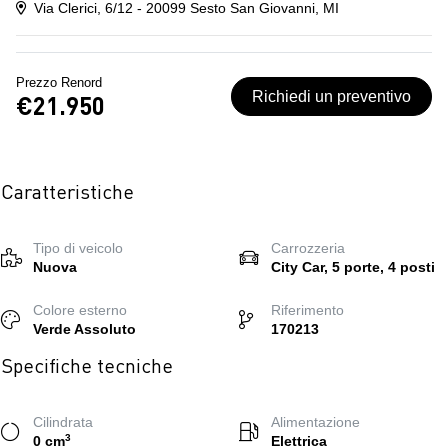
Via Clerici, 6/12 - 20099 Sesto San Giovanni, MI
Prezzo Renord
Richiedi un preventivo
€21.950
Caratteristiche
Tipo di veicolo
Carrozzeria
Nuova
City Car, 5 porte, 4 posti
Colore esterno
Riferimento
Verde Assoluto
170213
Specifiche tecniche
Cilindrata
Alimentazione
3
0 cm
Elettrica