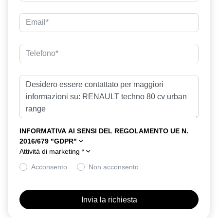
eCall funzionalità soggetta a copertura di rete; compatibilità
2G/3G o 4G/5G a seconda del veicolo
emergency lane keep assist assistenza d'emergenza al
mantenimento della corsia
fari full LED
frenata rigenerativa a 4 livelli compresa la funzione one pedal con
palette al volante
freno di stazionamento elettrico
HAR02
INFORMATIVA AI SENSI DEL REGOLAMENTO UE N.
2016/679 "GDPR"
hill start assist assistenza alla partenza in salita
Attività di marketing
*
intelligent speed assistance ISA
Acconsento
Non acconsento
keyless entry
kit gonfiaggio pneumatici