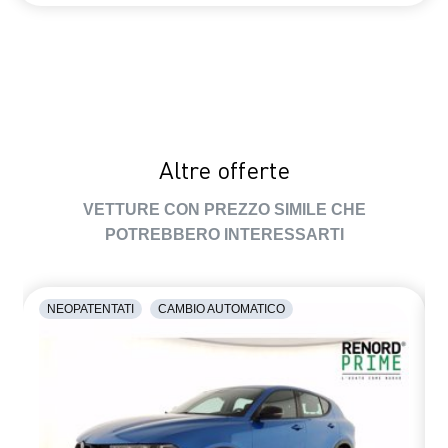
luce di retromarcia
luci diurne a LED
lunotto posteriore termico
manutenzione Connessa, incluso per 8 anni
pack connectivity advanced
Altre offerte
Pack connectivity standard, mediante app My Renault
VETTURE CON PREZZO SIMILE CHE
POTREBBERO INTERESSARTI
parking camera posteriore digitale HD
pulsante eco mode
NEOPATENTATI
CAMBIO AUTOMATICO
pulsante my safety disattivazione sistema driving assistance
replicazione smartphone wireless
retrovisore interno manuale con antiabbagliamento
retrovisori esterni neri