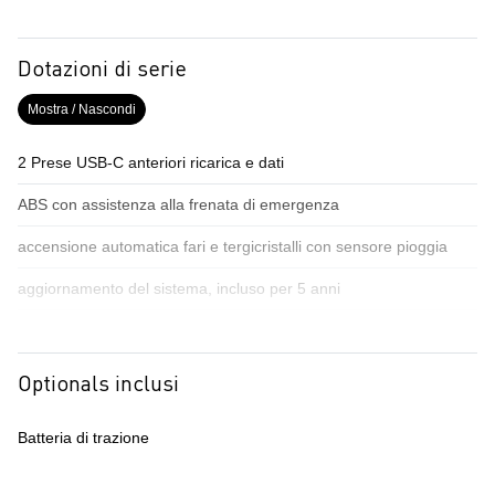
Dotazioni di serie
Mostra / Nascondi
2 Prese USB-C anteriori ricarica e dati
ABS con assistenza alla frenata di emergenza
accensione automatica fari e tergicristalli con sensore pioggia
aggiornamento del sistema, incluso per 5 anni
airbag conducente passeggero e a tendina
airbag frontali conducente e passeggero
Optionals inclusi
alert sonoro per i pedoni
Batteria di trazione
alzacristalli anteriori elettrici impulsionali