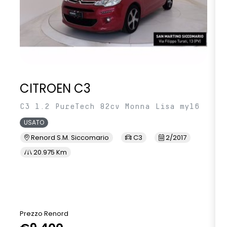
CITROEN C3
C3 1.2 PureTech 82cv Monna Lisa my16
USATO
Renord S.M. Siccomario
C3
2/2017
20.975 Km
Prezzo Renord