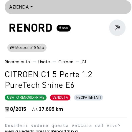
AZIENDA
Sedi
Mostra le 19 foto
Ricerca auto
Usate
Citroen
C1
CITROEN C1 5 Porte 1.2
PureTech Shine E6
USATO RENORD PRIME
VENDUTA
NEOPATENTATI
8/2015
37.695 km
Desideri vedere questa vettura dal vivo?
Vieni a vederla presso:
Renord S.p.a.