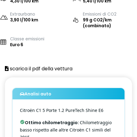
4,30 l/100 km
5,40 l/100 km
Extraurbano
Emissioni di CO2
3,90 l/100 km
99 g CO2/km
(combinato)
Classe emissioni
Euro 6
scarica il pdf della vettura
Analisi auto
Citroën
C1
5 Porte 1.2 PureTech Shine E6
Ottimo chilometraggio
:
Chilometraggio
basso rispetto alle altre Citroën C1 simili del