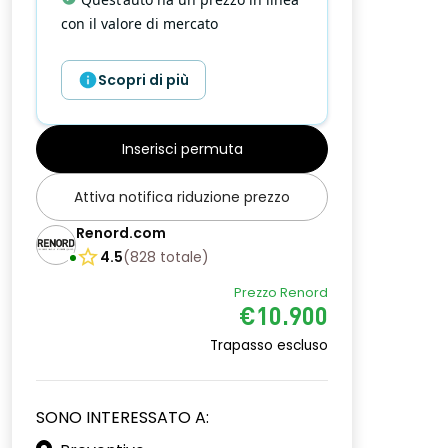
Ottimo chilometraggio
:
Chilometraggio basso rispetto alle
altre Dacia Spring simili del 2023 .
Scopri di più
Inserisci permuta
Attiva notifica riduzione prezzo
Renord.com
4.5
(
828
totale
)
Prezzo Renord
€10.900
Trapasso escluso
SONO INTERESSATO A: