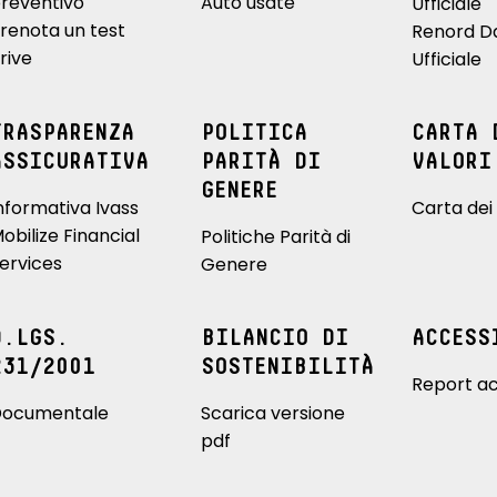
reventivo
Auto usate
Ufficiale
renota un test
Renord D
rive
Ufficiale
TRASPARENZA
POLITICA
CARTA 
ASSICURATIVA
PARITÀ DI
VALORI
GENERE
nformativa Ivass
Carta dei 
obilize Financial
Politiche Parità di
ervices
Genere
D.LGS.
BILANCIO DI
ACCESS
231/2001
SOSTENIBILITÀ
Report ac
ocumentale
Scarica versione
pdf