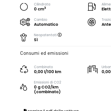
Cilindrata
Alime
3
0 cm
Elett
Cambio
Trazi
Automatico
Ante
Neopatentati
Sì
Consumi ed emissioni
Combinato
Urba
0,00 l/100 km
0,00
Emissioni di CO2
0 g CO2/km
(combinato)