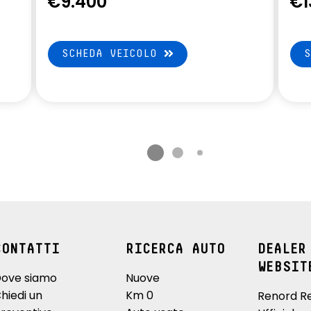
€9.400
€1
SCHEDA VEICOLO
CONTATTI
RICERCA AUTO
DEALER
WEBSIT
ove siamo
Nuove
hiedi un
Km 0
Renord R