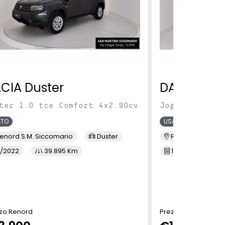
CIA Duster
DACIA Jog
ter 1.0 tce Comfort 4x2 90cv
Jogger 1.0 TC
ATO
USATO
enord S.M. Siccomario
Duster
Renord S.M. Sic
/2022
39.895 Km
10/2023
7
zo Renord
Prezzo Renord