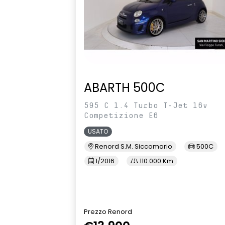
ABARTH 500C
595 C 1.4 Turbo T-Jet 16v
Competizione E6
USATO
Renord S.M. Siccomario
500C
1/2016
110.000 Km
Prezzo Renord