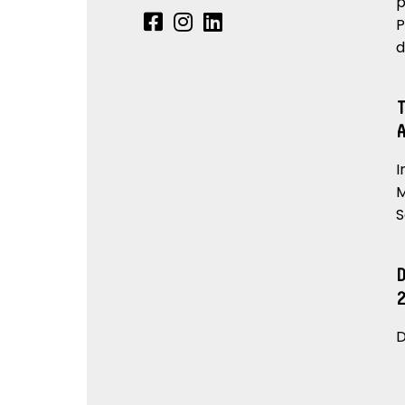
p
P
d
I
M
S
D