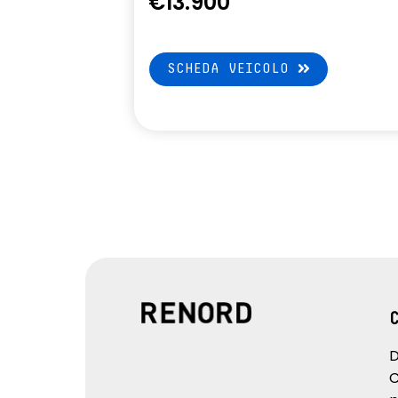
€13.900
SCHEDA VEICOLO
D
C