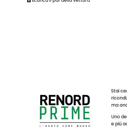
scarica il pdf della vettura
Stai ce
ricondi
ma anch
Uno deg
e più a