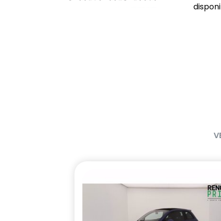
disponib
V