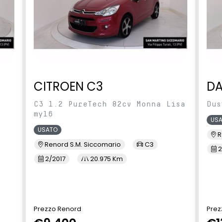
CITROEN C3
DA
C3 1.2 PureTech 82cv Monna Lisa
Dus
my16
US
USATO
R
Renord S.M. Siccomario
C3
2
2/2017
20.975 Km
Prezzo Renord
Prez