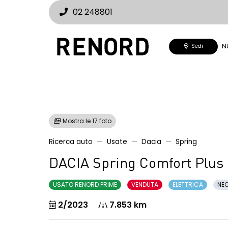
02 248801
N
Sedi
Mostra le 17 foto
Ricerca auto
Usate
Dacia
Spring
DACIA Spring Comfort Plus 
USATO RENORD PRIME
VENDUTA
ELETTRICA
NEO
2/2023
7.853 km