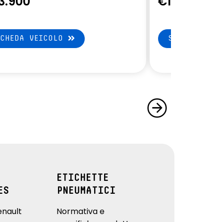
3.900
€12.900
SCHEDA VEICOLO
SCHEDA VEI
ETICHETTE
ES
PNEUMATICI
enault
Normativa e