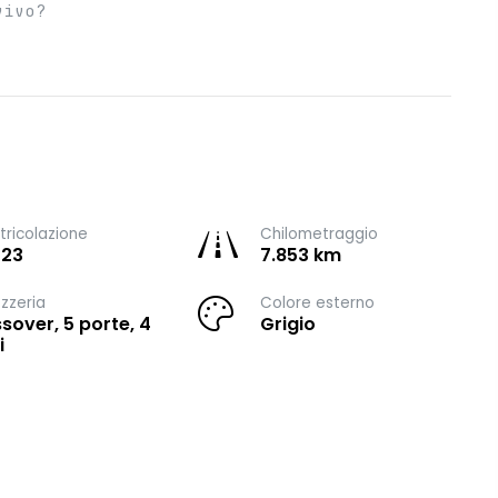
vivo?
ricolazione
Chilometraggio
023
7.853 km
zzeria
Colore esterno
sover, 5 porte, 4
Grigio
i