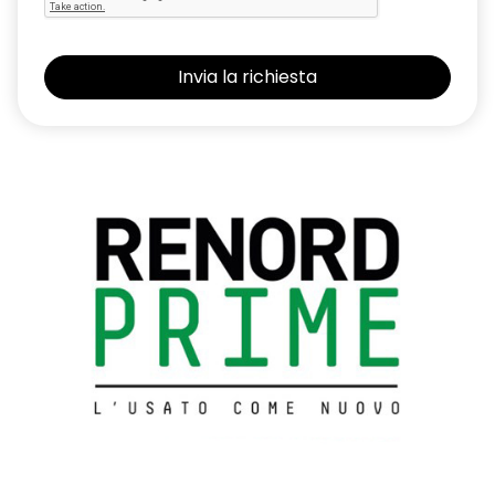
Tappetini anteriori e posteriori
temperatura esterna
TESSUTO LIBERIA Grigio
TOUCH PAD 7''
Touch Pad 7'' (senza lettore CD) con funzione Mirror Screen
Vetri posteriori oscurati
Volante in pelle
Volante in pelle con inserto «satin»