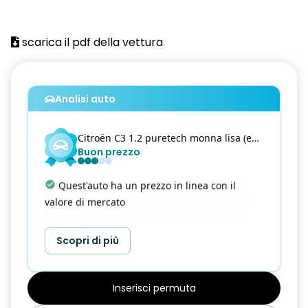
AIRBAG FRONTALI E LATERALI
scarica il pdf della vettura
Alzacristalli elettrici anteriori
Alzacristalli posteriori elettrici
Analisi auto
APPOGGIAGOMITO ANTERIORE CENTRALE
Bluetooth®, presa USB e presa Jack (WLNN)
Citroën
C3
1.2 puretech monna lisa (exclusive) 82cv my16
Buon prezzo
CASSETTINO PORTAOGGETTI REFRIGERATO
Chiusura centralizzata con telecomando
Quest'auto ha un prezzo in linea con il
valore di mercato
Citroën LED diurni
CLIMATIZZATORE AUTOMATICO con filtro antipolline a carboni
Scopri di più
attivi
CLIMATIZZATORE con filtro antipolline a carboni attivi
Inserisci permuta
Computer di bordo con indicatore della