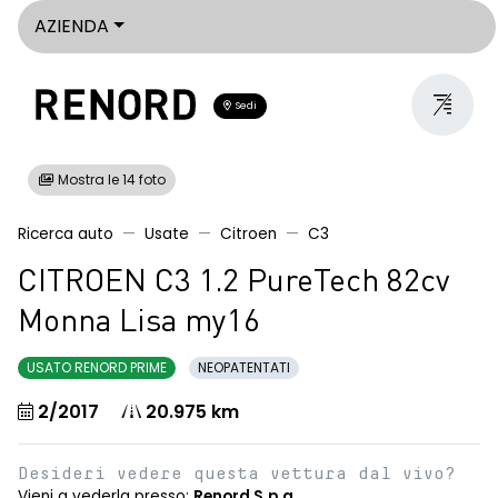
AZIENDA
Sedi
Mostra le 14 foto
Ricerca auto
Usate
Citroen
C3
CITROEN C3 1.2 PureTech 82cv
Monna Lisa my16
USATO RENORD PRIME
NEOPATENTATI
2/2017
20.975 km
Desideri vedere questa vettura dal vivo?
Vieni a vederla presso:
Renord S.p.a.