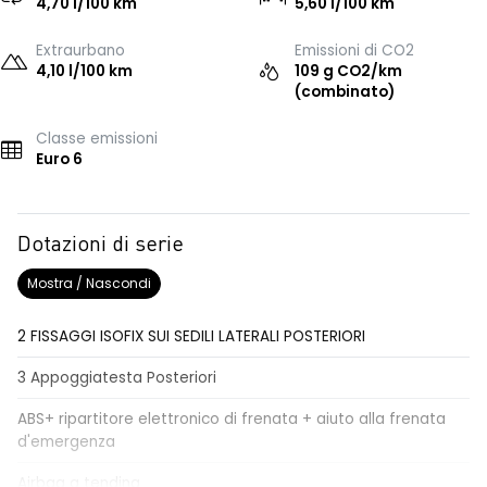
4,70 l/100 km
5,60 l/100 km
Extraurbano
Emissioni di CO2
4,10 l/100 km
109 g CO2/km
(combinato)
Classe emissioni
Euro 6
Dotazioni di serie
Mostra / Nascondi
2 FISSAGGI ISOFIX SUI SEDILI LATERALI POSTERIORI
3 Appoggiatesta Posteriori
ABS+ ripartitore elettronico di frenata + aiuto alla frenata
d'emergenza
Airbag a tendina