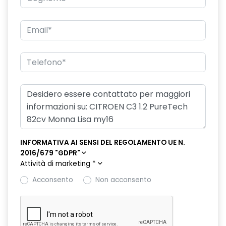
Profili laterali e maniglie porte esterne cromati (WEAK)
RADIO CD MP3 CON COMANDI AL VOLANTE E PRESA JACK
Regolatore e limitatore di velocità
Retrovisori regolabili elettricamente
RETROVISORI RISCALDABILI E RIPIEGABILI ELETTRICAMENTE
RILEVATORE ACQUA NEL GASOLIO (BP01)
Rilevatore Bassa Pressione Pneumatici
INFORMATIVA AI SENSI DEL REGOLAMENTO UE N.
Sedile conducente regolabile in altezza
2016/679 "GDPR"
Attività di marketing
*
SEDILE POSTERIORE SDOPPIABILE 1/3 + 2/3
Acconsento
Non acconsento
Sensori Di Parcheggio Posteriori
Servosterzo Elettrico Ad Assistenza Variabile