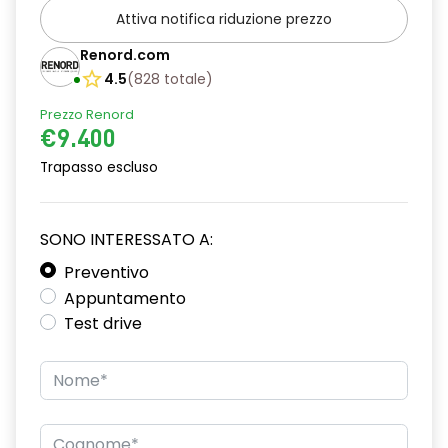
Attiva notifica riduzione prezzo
CONCHIGLIE DEI RETROVISORI IN TINTA CARROZZERIA
Renord.com
Coprifendinebbia nero opaco
4.5
(
828
totale
)
DIFFUSORE INTEGRATO DI FRAGRANZA
Prezzo Renord
€9.400
ESP
Trapasso escluso
Fari Fendinebbia
Kit di riparazione pneumatici
SONO INTERESSATO A:
Maniglie porte esterne cromate (WEAK)
Preventivo
MANIGLIE PORTE ESTERNE NERO OPACO
Appuntamento
Test drive
PARABREZZA ZENITH
Plancia bianca
Plancia marrone ''Tungstene''
Plancia nera con parte centrale nera lucida