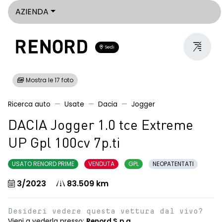
AZIENDA
Sedi
Mostra le 17 foto
Ricerca auto
Usate
Dacia
Jogger
DACIA Jogger 1.0 tce Extreme
UP Gpl 100cv 7p.ti
USATO RENORD PRIME
VENDUTA
GPL
NEOPATENTATI
3/2023
83.509 km
Desideri vedere questa vettura dal vivo?
Vieni a vederla presso:
Renord S.p.a.