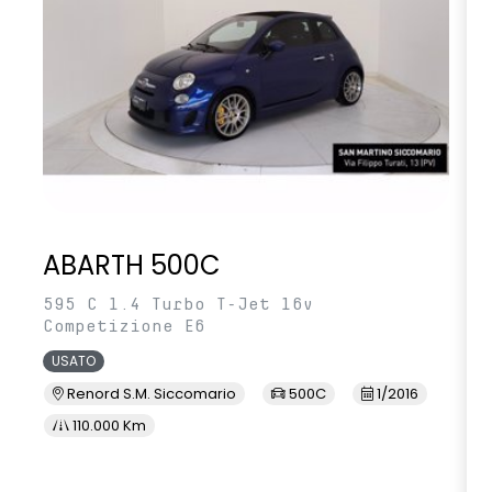
ABARTH 500C
595 C 1.4 Turbo T-Jet 16v
Competizione E6
USATO
Renord S.M. Siccomario
500C
1/2016
110.000 Km