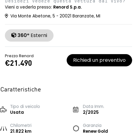
Desideri vedere questa vettura dal vivo?
Vieni a vederla presso:
Renord S.p.a.
Via Monte Abetone, 5 - 20021 Baranzate, MI
360°
Esterni
Prezzo Renord
Richiedi un preventivo
€21.490
Caratteristiche
Tipo di veicolo
Data Imm.
Usata
2/2025
Chilometri
Garanzia
21.822 km
Renew Gold