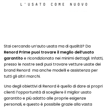
Tappetini in velluto
Tasche retroschienale anteriore, conducente / passeggero
Telecamera posteriore con vista 180°
Terminale Di Scarico Cromato
Terzo Appoggiatesta posteriore
Stai cercando un’auto usata ma di qualità? Da
Traffic sign information
Renord Prime puoi trovare il meglio dell’usato
garantito
e ricondizionato nei minimi dettagli. Infatti,
Tunnel Pad Cover La Prima
presso le nostre sedi puoi trovare vetture usate dei
Uconnect Services
brand Renord ma anche modelli e assistenza per
tutti gli altri marchi.
Vetri Privacy
Uno degli obiettivi di Renord è quello di dare ai propri
Volante soft touch con comandi radio e palette cambio
clienti l’opportunità di scegliere il miglior usato
Wireless Charging Pad
garantito e più adatto alle proprie esigenze
personali, e questo è possibile grazie alla vasta