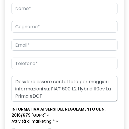
Keyless-Go
Kit multiuso riparazione pneumatici (Fix & Go)
Libretto istruzioni in italiano
Luce plafoniera led
Maniglie interne porte cromate
Montante Glossy black
Piano bagagliaio regolabile
Plancia avorio
Poggiatesta posteriore
Porta Usb type c posteriore
INFORMATIVA AI SENSI DEL REGOLAMENTO UE N.
PORTELLONE AD AZIONAMENTO AUTOMATICO "HANDS FREE"
2016/679 "GDPR"
Attività di marketing
*
Proiettori Full LED