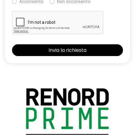
Acconsento
Non acconsento
Radio DAB 10" con navigatore - Usb type a + c su tunnel
Sedile guida a 6 vie con funzione massaggio e regolazione
lombare
Sedili anteriori riscaldati
Sedili posteriori reclinabili e sdoppiati 60:40
Sellerie in pelle sintetica avorio
Sensore pioggia
Sensori di parcheggio anteriori, posteriori e laterali
Smart central tunnel con bracciolo centrale anteriore
Specchietti esterni riscaldati e richiudibili con luce
pozzanghera
Specchietto retrovisore interno elettrocromico (giorno /
notte automatico) frameless