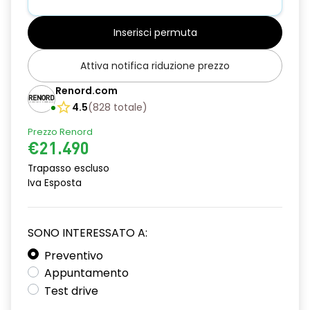
Connectivity Box
Inserisci permuta
Cruise Control Adattativo con funzione Stop & Go
Attiva notifica riduzione prezzo
Dettagli carrozzeria cromati
Renord.com
Drive assist (cruise control adattivo con funzione stop & go
4.5
(
828
totale
)
e lane centering)
Prezzo Renord
Fari fendinebbia LED con funzione cornering
€21.490
Fari posteriori LED
Trapasso escluso
Iva Esposta
Fascia plancia verniciata in tinta carrozzeria
Frenata di emergenza con rilevamento pedoni e ciclisti
SONO INTERESSATO A:
Freno di stazionamento elettrico
Preventivo
Indicatore di direzione con luci di posizione anteriori a led
Appuntamento
Test drive
Keyless entry con proximity sensors