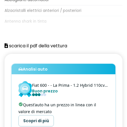
Alzacristalli elettrici anteriori / posteriori
Antenna shark in tinta
Automatic high beam
Autonomous driving Level 2
scarica il pdf della vettura
Blind Spot Detection
Calotte specchi nere opache
Analisi auto
Cerchi in lega diamantati da 18" con pneumatici 215/55 R18
Fiat
600
- - La Prima - 1.2 Hybrid 110cv La Prima eDCT
Chiamata d'emergenza
Buon prezzo
Clima Automatico Monozona
Quest'auto ha un prezzo in linea con il
Cluster digitale TFT 7.0" a colori
valore di mercato
Color therapy, illuminazione ambiente interno con colore
Scopri di più
configurabile