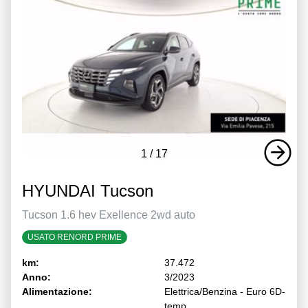
1
/
17
HYUNDAI Tucson
Tucson 1.6 hev Exellence 2wd auto
USATO RENORD PRIME
km:
37.472
Anno:
3/2023
Alimentazione:
Elettrica/Benzina - Euro 6D-
temp