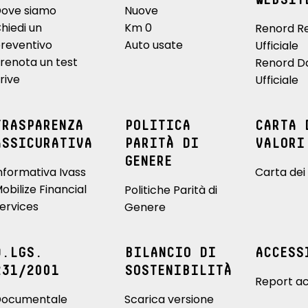
WEBSIT
ove siamo
Nuove
hiedi un
Km 0
Renord R
reventivo
Auto usate
Ufficiale
renota un test
Renord D
rive
Ufficiale
TRASPARENZA
POLITICA
CARTA 
ASSICURATIVA
PARITÀ DI
VALORI
GENERE
nformativa Ivass
Carta dei 
obilize Financial
Politiche Parità di
ervices
Genere
D.LGS.
BILANCIO DI
ACCESS
231/2001
SOSTENIBILITÀ
Report ac
ocumentale
Scarica versione