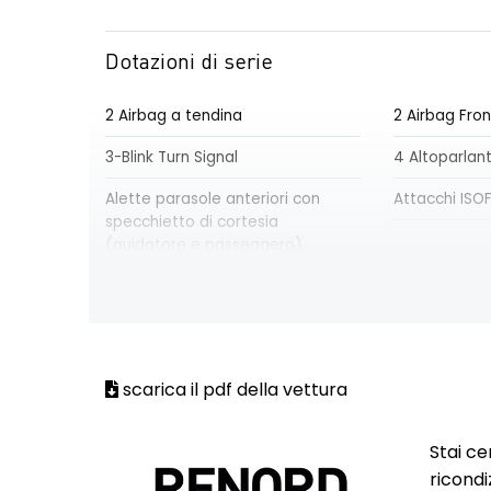
Dotazioni di serie
2 Airbag a tendina
2 Airbag Fron
3-Blink Turn Signal
4 Altoparlant
Alette parasole anteriori con
Attacchi ISOFI
specchietto di cortesia
(guidatore e passeggero)
Bluetooth + USB + AUX + 12V
Brake assist
Climatizzatore Manuale
Consolle cen
portabicchier
scarica il pdf della vettura
Controllo Di Trazione
Cruise Contro
velocità con
Stai ce
E-call (Chiamata d'emergenza)
EBD
ricondi