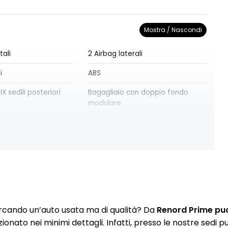
Mostra / Nascondi
tali
2 Airbag laterali
i
ABS
X sedili posteriori
Bagagliaio con doppio fondo
modulare
Cambio Manuale A 6 Rapporti
trale con doppio
Controllo automatico fari
i
abbaglianti
l e limitatore di
Display di assistenza avanzata
 comandi al volante
alla guida TFT da 4,2"
rcando un’auto usata ma di qualità? Da
Renord Prime puoi
Fari anteriori LED
zionato nei minimi dettagli. Infatti, presso le nostre sedi