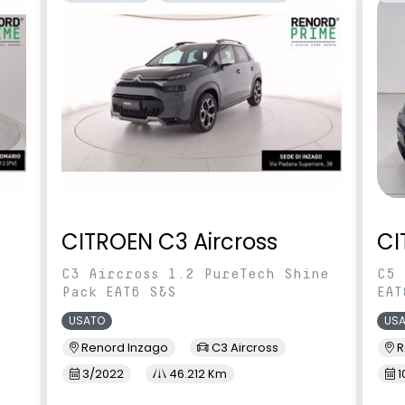
iabbagliamento
e posteriori)
ystem
Touchscreen da 8" con Apple
CarPlay e Android Auto e
comandi vocali
i anteriori e posterori
Volante multifunzione (Audio +
e-touch lato
Tel + Cruise Control + Limitatore
di velocità)
CITROEN C3 Aircross
CI
C3 Aircross 1.2 PureTech Shine
C5 
Pack EAT6 S&S
EAT
USATO
US
Renord Inzago
C3 Aircross
R
3/2022
46.212 Km
1