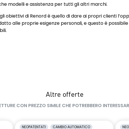
AKURA da 17"
Hill Start Assist (Sistema di
e modelli e assistenza per tutti gli altri marchi.
assistenza alle partenze in salita)
li obiettivi di Renord è quello di dare ai propri clienti l’op
ide Control
Intelligent Trace Control
datto alle proprie esigenze personali, e questo è possibile
ili.
 me home"
Luci automatiche di emergenza
i LED
Maniglie in tinta carrozzeria
Retrocamera posteriore
iori abbattibili 60/40
Sedili sportivi Monoform
llarme perimetrale
Sistema di avviso e intervento
cambio di corsia involontario
Altre offerte
onitoraggio
Sistema di rilevamento
eumatici (TPMS)
segnaletica stradale
ETTURE CON PREZZO SIMILE CHE POTREBBERO INTERESSAR
retrovisore
Spie di avvertimento cinture di
manualmente con
sicurezza non allacciate (anteriori
NEOPATENTATI
CAMBIO AUTOMATICO
NEO