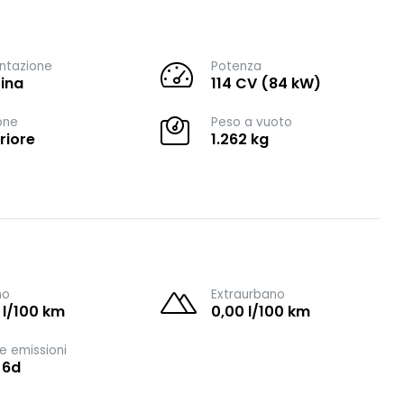
ntazione
Potenza
ina
114 CV (84 kW)
one
Peso a vuoto
riore
1.262 kg
no
Extraurbano
 l/100 km
0,00 l/100 km
e emissioni
 6d