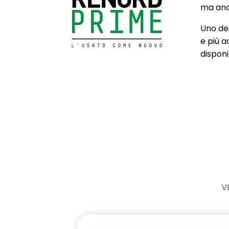
Fendinebbia posteriori LED
Flexwheels S
ma anch
Uno deg
Illuminazione bagagliaio
Intelligent R
e più a
disponib
Interni in tessuto
Luci "Follow
Luci diurne Led
Luci Posterior
Poggiatesta sedili posteriori x3
Radio DAB
Sedili guidatore regolabile in
Sedili poster
altezza
Sensore Temperatura Esterna
Sistema di a
Sistema di frenata d'emergenza
Sistema di m
intelligente con riconoscimento
pressione pn
V
pedoni e ciclisti
Specchietti regolabili
Specchietto 
elettricamente con indicatori di
regolabile 