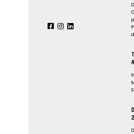
D
C
p
P
d
I
M
S
D