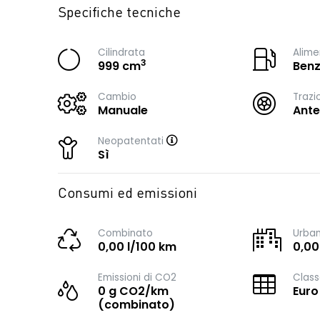
Specifiche tecniche
Cilindrata
Alime
3
999 cm
Benz
Cambio
Trazi
Manuale
Ante
Neopatentati
Sì
Consumi ed emissioni
Combinato
Urba
0,00 l/100 km
0,00
Emissioni di CO2
Class
0 g CO2/km
Euro
(combinato)