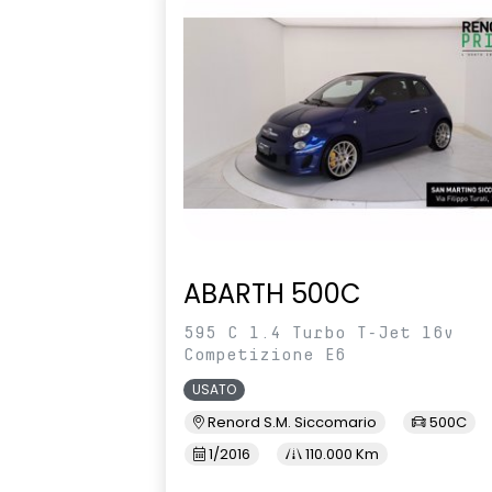
direzione integrati
funzione ant
Spoiler posteriore al tetto
Stop Start S
Vehicle dynamic control
Vetri elettric
(comando on
guidatore)
Volante regolabile in altezza e
profondità
ABARTH 500C
595 C 1.4 Turbo T-Jet 16v
Competizione E6
USATO
Renord S.M. Siccomario
500C
1/2016
110.000 Km