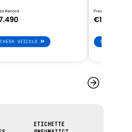
zo Renord
Prezzo Renord
7.490
€13.900
SCHEDA VEICOLO
SCHEDA VEI
ETICHETTE