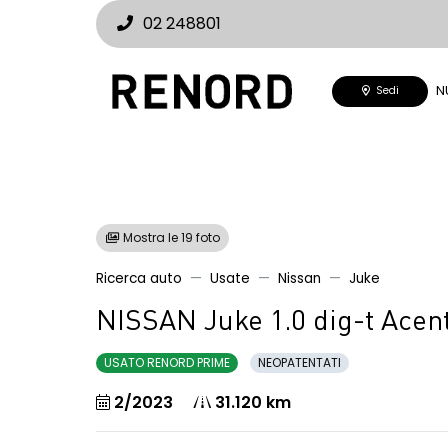
02 248801
N
Sedi
Mostra le 19 foto
Ricerca auto
Usate
Nissan
Juke
NISSAN Juke 1.0 dig-t Acen
USATO RENORD PRIME
NEOPATENTATI
2/2023
31.120 km