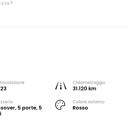
vivo?
ricolazione
Chilometraggio
023
31.120 km
zzeria
Colore esterno
sover, 5 porte, 5
Rosso
i