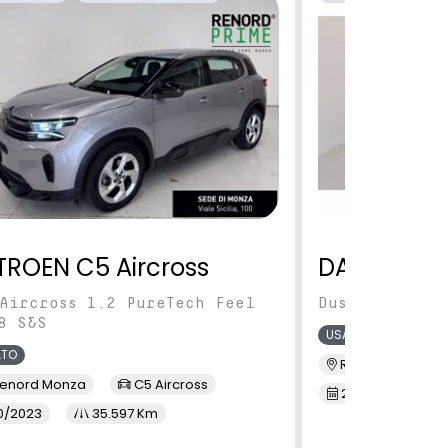
TROEN C5 Aircross
DACIA Dus
Aircross 1.2 PureTech Feel
Duster 1.0 tc
8 S&S
USATO
ATO
Renord S.M. Sic
enord Monza
C5 Aircross
2/2022
3
0/2023
35.597 Km