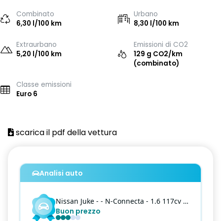
Combinato
Urbano
6,30 l/100 km
8,30 l/100 km
Extraurbano
Emissioni di CO2
5,20 l/100 km
129 g CO2/km
(combinato)
Classe emissioni
Euro 6
scarica il pdf della vettura
Analisi auto
Nissan
Juke
- - N-Connecta - 1.6 117cv N-Connecta CVT
Buon prezzo