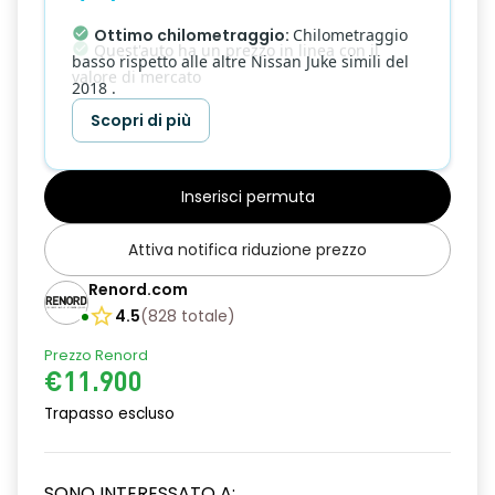
Quest'auto ha un prezzo in linea con il
valore di mercato
Scopri di più
Inserisci permuta
Attiva notifica riduzione prezzo
Renord.com
4.5
(
828
totale
)
Prezzo Renord
€11.900
Trapasso escluso
SONO INTERESSATO A: