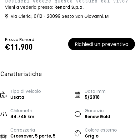
Desideri vedere questa vettura dal vivo?
Vieni a vederla presso:
Renord S.p.a.
Via Clerici, 6/12 - 20099 Sesto San Giovanni, MI
Prezzo Renord
Richiedi un preventivo
€11.900
Caratteristiche
Tipo di veicolo
Data Imm.
Usata
5/2018
Chilometri
Garanzia
44.748 km
Renew Gold
Carrozzeria
Colore esterno
Crossover, 5 porte, 5
Grigio