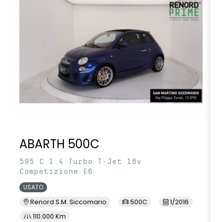
ABARTH 500C
595 C 1.4 Turbo T-Jet 16v
Competizione E6
USATO
Renord S.M. Siccomario
500C
1/2016
110.000 Km