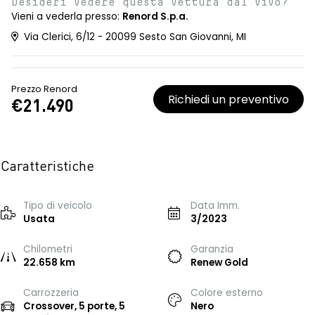
Desideri vedere questa vettura dal vivo?
Vieni a vederla presso:
Renord S.p.a.
Via Clerici, 6/12 - 20099 Sesto San Giovanni, MI
Prezzo Renord
Richiedi un preventivo
€21.490
Caratteristiche
Tipo di veicolo
Data Imm.
Usata
3/2023
Chilometri
Garanzia
22.658 km
Renew Gold
Carrozzeria
Colore esterno
Crossover, 5 porte, 5
Nero