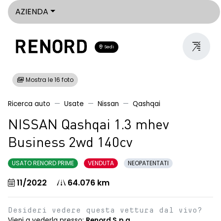
AZIENDA
Sedi
Mostra le 16 foto
Ricerca auto
Usate
Nissan
Qashqai
NISSAN Qashqai 1.3 mhev
Business 2wd 140cv
USATO RENORD PRIME
VENDUTA
NEOPATENTATI
11/2022
64.076 km
Desideri vedere questa vettura dal vivo?
Vieni a vederla presso:
Renord S.p.a.