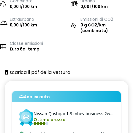
Combinato
Urbano
0,00 l/100 km
0,00 l/100 km
Extraurbano
Emissioni di CO2
0,00 l/100 km
0 g CO2/km
(combinato)
Classe emissioni
Euro 6d-temp
scarica il pdf della vettura
Analisi auto
Nissan
Qashqai
1.3 mhev business 2wd 140cv
Ottimo prezzo