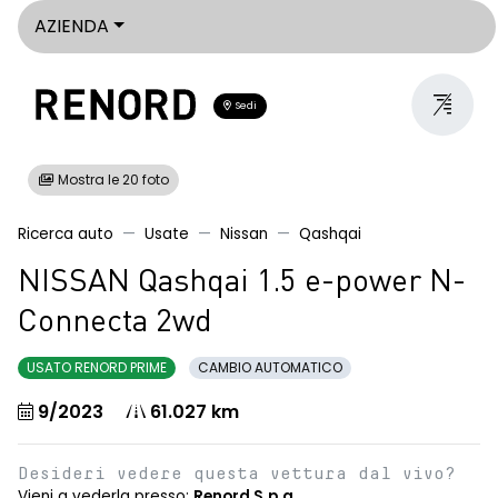
AZIENDA
Sedi
Mostra le 20 foto
Ricerca auto
Usate
Nissan
Qashqai
NISSAN Qashqai 1.5 e-power N-
Connecta 2wd
USATO RENORD PRIME
CAMBIO AUTOMATICO
9/2023
61.027 km
Desideri vedere questa vettura dal vivo?
Vieni a vederla presso:
Renord S.p.a.