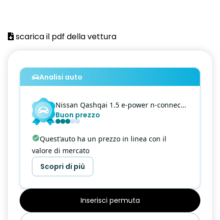
4 Altoparlanti
4 Maniglie ripiegabili
scarica il pdf della vettura
Alette parasole con specchietto di cortesia (guidatore e
passeggero)
Analisi auto
Alzacristalli elettrici 1 touch
Antenna Shark
Nissan
Qashqai
1.5 e-power n-connecta 2wd
Buon prezzo
Antifurto Perimetrale
Around View Monitor con rilevamento oggetti in movimento
Quest'auto ha un prezzo in linea con il
valore di mercato
Bagagliaio modulare
Scopri di più
Blind Spot Intervention
Blind Spot Warning
Inserisci permuta
Bluetooth (telefono e audio)