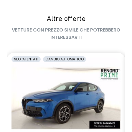
manualmente
Sedile Passeggero Ant. scorrevole + reclinabile
manualmente
Altre offerte
SEDILI POSTERIORI FRAZIONABILI 60/40
VETTURE CON PREZZO SIMILE CHE POTREBBERO
INTERESSARTI
Sensori di parcheggio anteriori
Sensori Di Parcheggio Posteriori
NEOPATENTATI
CAMBIO AUTOMATICO
Sistema di Monitoraggio Pressione Pneumatici (Tire Pressure
Monitoring System)
Specchietti ripiegabili elettricamente
Supporto Lombare sedile guida
Tergicristalli automatico (Sensore Pioggia)
Traffic Sign Recognition
Vani portaoggetti portiere Ant. & Post.