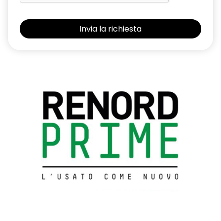
Interruttore avviamento motore
Lane Departure Prevention
Lane Departure Warning
Lane side support
Luci diurne Led
Luci posteriori LED (frenata e luci posizione)
Navigatore satellitare NissanConnect con schermo da 12,3"
mappe TomTom, Premium Live Traffic, Aggiornamenti Over
The Air e NissanConnect Services
Paraurti posteriori con inserti grafite
Poggia ginocchio Soft touch
Porta bicchieri