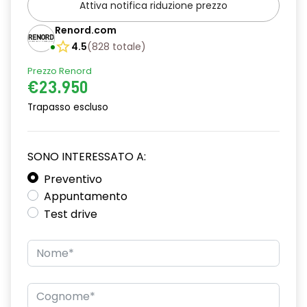
Attiva notifica riduzione prezzo
Bracciolo posteriore con portabicchieri
Renord.com
Cassetto Portaoggetti con luce di cortesia
4.5
(
828
totale
)
Cerchi in lega da 18" Diamond
Prezzo Renord
€23.950
Cinture di Sicurezza con pretensionatori Anteriori e Posteriori
Trapasso escluso
Climatizzatore dual zone
Comandi cambio al volante
SONO INTERESSATO A:
David Boitel
Preventivo
Drive modes (Selettore modalità di guida)
Appuntamento
Test drive
Driver Attention Alert
E-Call Emergency Call
e-Shifter
Fari Automatici Intelligenti (Sensore Crepuscolare)