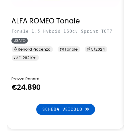
Vano porta occhiali da sole
Vehicle dynamic control
ALFA ROMEO Tonale
Vetri posteriori privacy
Tonale 1.5 Hybrid 130cv Sprint TCT7
Volante con comandi multifunzione
USATO
Volante e pomello cambio in pelle soft touch
Renord Piacenza
Tonale
5/2024
11.262 Km
Volante regolabile in altezza e profondità
Prezzo Renord
€24.890
SCHEDA VEICOLO