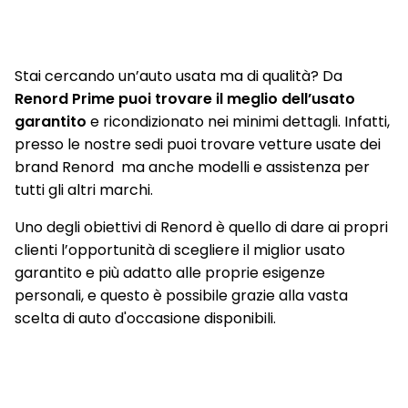
Porte USB posteriori
Presa USB Ant.
Stai cercando un’auto usata ma di qualità? Da
Prese 12V (Abitacolo e Vano Bagagli)
Renord Prime puoi trovare il meglio dell’usato
Quadro strumenti Full TFT da 12,3"
garantito
e ricondizionato nei minimi dettagli. Infatti,
presso le nostre sedi puoi trovare vetture usate dei
Radio DAB
brand Renord ma anche modelli e assistenza per
Rear Automatic Braking
tutti gli altri marchi.
Rear Cross Traffic Alert
Uno degli obiettivi di Renord è quello di dare ai propri
clienti l’opportunità di scegliere il miglior usato
Retrocamera posteriore
garantito e più adatto alle proprie esigenze
Retrovisore interno auto-oscurante
personali, e questo è possibile grazie alla vasta
scelta di auto d'occasione disponibili.
Retrovisori esterni regolabili elettricamente e riscaldabili
Rivestimento Sedili In Tessuto
Sedile Guida scorrevole, reclinabile, regolabile in altezza