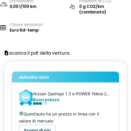
Extraurbano
Emissioni di CO2
0,00 l/100 km
0 g CO2/km
(combinato)
Classe emissioni
Euro 6d-temp
scarica il pdf della vettura
Analisi auto
Nissan
Qashqai
1.5 e-POWER Tekna 2WD e-Shifter
Buon prezzo
Quest'auto ha un prezzo in linea con il
valore di mercato
Scopri di più