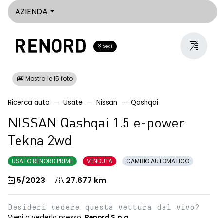
AZIENDA
Sedi
Mostra le 15 foto
Ricerca auto
Usate
Nissan
Qashqai
NISSAN Qashqai 1.5 e-power
Tekna 2wd
USATO RENORD PRIME
VENDUTA
CAMBIO AUTOMATICO
5/2023
27.677 km
Desideri vedere questa vettura dal vivo?
Vieni a vederla presso:
Renord S.p.a.