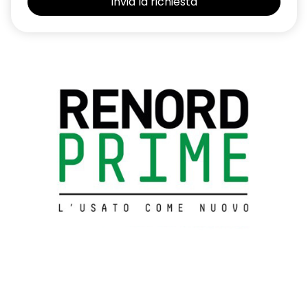
Android Auto
Intelligent Cruise Control
Intelligent Forward Collision Warning
Intelligent Front Emergency Braking with Pedestrian, Cyclist &
Junction assist
Intelligent Key (Apertura porte e Avviamento motore)
Interruttore avviamento motore
Lane Departure Prevention
Lane Departure Warning
Lane side support
Luci diurne Led
Luci posteriori LED (frenata e luci posizione)