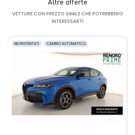
Altre offerte
Rear Cross Traffic Alert
VETTURE CON PREZZO SIMILE CHE POTREBBERO
Retrocamera posteriore
INTERESSARTI
Retrovisore interno auto-oscurante
Retrovisori esterni regolabili elettricamente e riscaldabili
NEOPATENTATI
CAMBIO AUTOMATICO
Rivestimento sedili con inserti in pelle
Sedile guidatore regolabile elettricamente
Sedile Passeggero Ant. scorrevole + reclinabile
manualmente
SEDILI POSTERIORI FRAZIONABILI 60/40
Sensori di parcheggio anteriori
Sensori Di Parcheggio Posteriori
Sistema di Monitoraggio Pressione Pneumatici (Tire Pressure
Monitoring System)