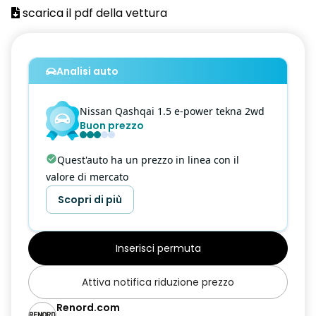
4 Maniglie ripiegabili
scarica il pdf della vettura
Alette parasole con specchietto di cortesia (guidatore e
passeggero)
Analisi auto
Alzacristalli elettrici 1 touch
Antenna Shark
Nissan
Qashqai
1.5 e-power tekna 2wd
Buon prezzo
Antifurto Perimetrale
Apertura bagagliaio hands-free
Quest'auto ha un prezzo in linea con il
valore di mercato
Around View Monitor con rilevamento oggetti in movimento
Scopri di più
Bagagliaio modulare
Blind Spot Intervention
Inserisci permuta
Blind Spot Warning
Attiva notifica riduzione prezzo
Bluetooth (telefono e audio)
Renord.com
Bracciolo posteriore con portabicchieri