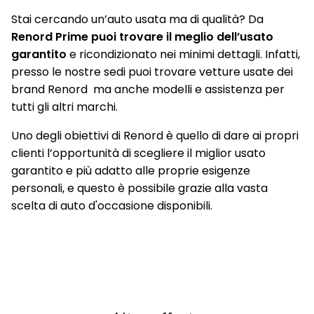
Navigatore satellitare NissanConnect con schermo da 12,3"
Stai cercando un’auto usata ma di qualità? Da
mappe TomTom, Premium Live Traffic, Aggiornamenti Over
Renord Prime puoi trovare il meglio dell’usato
The Air e NissanConnect Services
garantito
e ricondizionato nei minimi dettagli. Infatti,
Paraurti posteriori con inserti grafite
presso le nostre sedi puoi trovare vetture usate dei
brand Renord ma anche modelli e assistenza per
Poggia ginocchio Soft touch
tutti gli altri marchi.
Porta bicchieri
Uno degli obiettivi di Renord è quello di dare ai propri
Porte USB posteriori
clienti l’opportunità di scegliere il miglior usato
garantito e più adatto alle proprie esigenze
Presa USB Ant.
personali, e questo è possibile grazie alla vasta
Prese 12V (Abitacolo e Vano Bagagli)
scelta di auto d'occasione disponibili.
ProPilot Assist con Navi-Link
Quadro strumenti Full TFT da 12,3"
Radio DAB
Rear Automatic Braking