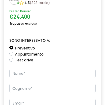
4.5
(
828
totale
)
Caricabatterie Wireless
Prezzo Renord
€24.400
Cassetto Portaoggetti con luce di cortesia
Trapasso escluso
Cerchi in lega da 19" Edge
Cielo abitacolo nero
SONO INTERESSATO A:
Cinture di Sicurezza con pretensionatori Anteriori e Posteriori
Preventivo
Climatizzatore dual zone
Appuntamento
Test drive
Comandi cambio al volante
David Boitel
Drive modes (Selettore modalità di guida)
Driver Attention Alert
E-Call Emergency Call