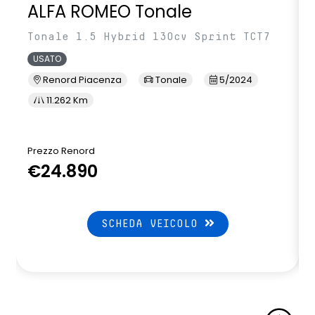
ALFA ROMEO Tonale
Specchietti ripiegabili elettricamente
Tonale 1.5 Hybrid 130cv Sprint TCT7
Supporto lombare (guidatore e passeggero)
USATO
Tergicristalli automatico (Sensore Pioggia)
Renord Piacenza
Tonale
5/2024
11.262 Km
Traffic Sign Recognition
Vani portaoggetti portiere Ant. & Post.
Prezzo Renord
Vano porta occhiali da sole
€24.890
Vehicle dynamic control
Vetri posteriori privacy
SCHEDA VEICOLO
Volante con comandi multifunzione
Volante e pomello cambio in pelle soft touch
Volante regolabile in altezza e profondità