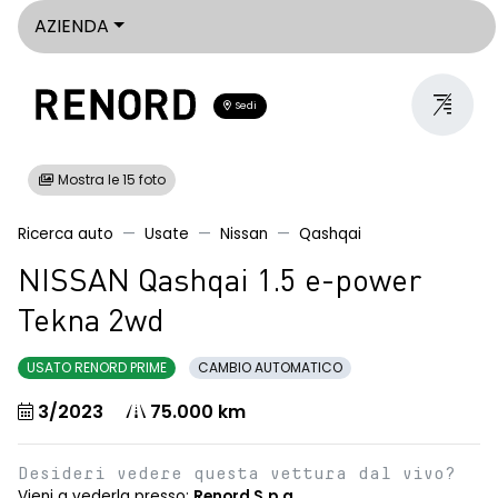
AZIENDA
Sedi
Mostra le 15 foto
Ricerca auto
Usate
Nissan
Qashqai
NISSAN Qashqai 1.5 e-power
Tekna 2wd
USATO RENORD PRIME
CAMBIO AUTOMATICO
3/2023
75.000 km
Desideri vedere questa vettura dal vivo?
Vieni a vederla presso:
Renord S.p.a.