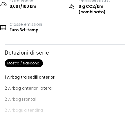
Extraurbano
Emissioni di CO2
0,00 l/100 km
0 g CO2/km
(combinato)
Classe emissioni
Euro 6d-temp
Dotazioni di serie
Mostra / Nascondi
1 Airbag tra sedili anteriori
2 Airbag anteriori laterali
2 Airbag Frontali
2 Airbags a tendina
4 Altoparlanti