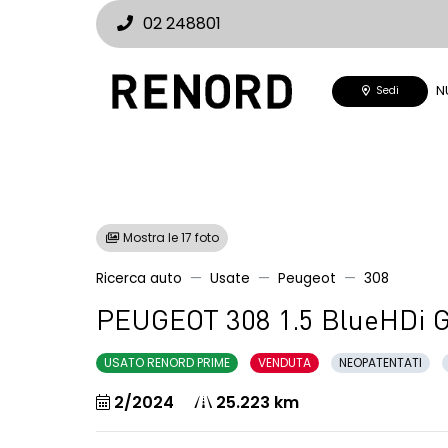
02 248801
N
Sedi
Mostra le 17 foto
Ricerca auto
Usate
Peugeot
308
PEUGEOT 308 1.5 BlueHDi 
USATO RENORD PRIME
VENDUTA
NEOPATENTATI
2/2024
25.223 km