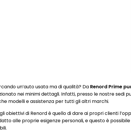
rcando un’auto usata ma di qualità? Da
Renord Prime puoi
zionato nei minimi dettagli. Infatti, presso le nostre sedi
e modelli e assistenza per tutti gli altri marchi.
li obiettivi di Renord è quello di dare ai propri clienti l’op
datto alle proprie esigenze personali, e questo è possibile
ili.