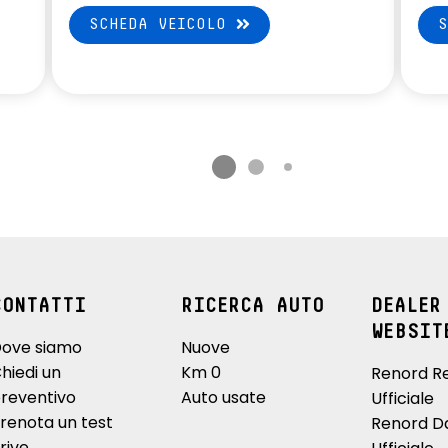
SCHEDA VEICOLO
CONTATTI
RICERCA AUTO
DEALER
WEBSIT
ove siamo
Nuove
hiedi un
Km 0
Renord R
reventivo
Auto usate
Ufficiale
renota un test
Renord D
rive