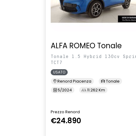
ALFA ROMEO Tonale
Tonale 1.5 Hybrid 130cv Spri
TCT7
USATO
Renord Piacenza
Tonale
5/2024
11.262 Km
Prezzo Renord
€24.890