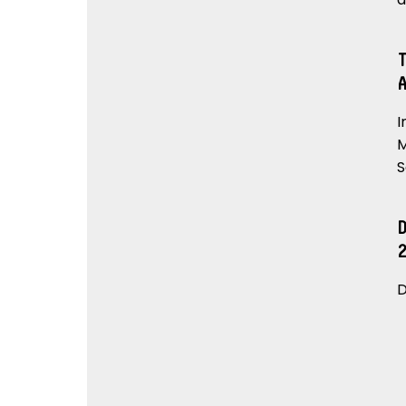
I
M
S
D