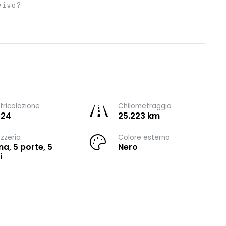
vivo?
ricolazione
Chilometraggio
024
25.223 km
zzeria
Colore esterno
na, 5 porte, 5
Nero
i