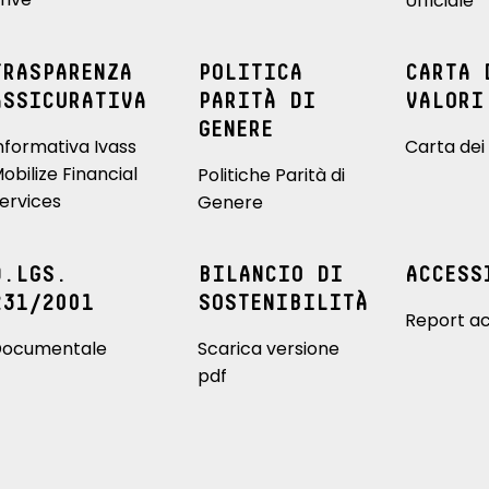
Ufficiale
TRASPARENZA
POLITICA
CARTA 
ASSICURATIVA
PARITÀ DI
VALORI
GENERE
nformativa Ivass
Carta dei 
obilize Financial
Politiche Parità di
ervices
Genere
D.LGS.
BILANCIO DI
ACCESS
231/2001
SOSTENIBILITÀ
Report ac
ocumentale
Scarica versione
pdf