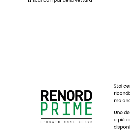
scarica il pdf della vettura
Stai ce
ricondi
ma anch
Uno deg
e più a
disponib