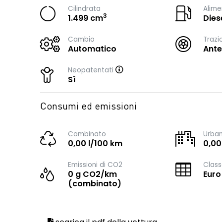
Cilindrata
Alime
3
1.499 cm
Dies
Cambio
Trazi
Automatico
Ante
Neopatentati
Sì
Consumi ed emissioni
Combinato
Urba
0,00 l/100 km
0,00
Emissioni di CO2
Class
0 g CO2/km
Euro
(combinato)