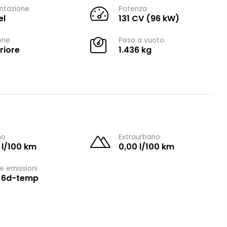
ntazione
Potenza
el
131 CV (96 kW)
one
Peso a vuoto
riore
1.436 kg
no
Extraurbano
 l/100 km
0,00 l/100 km
e emissioni
 6d-temp