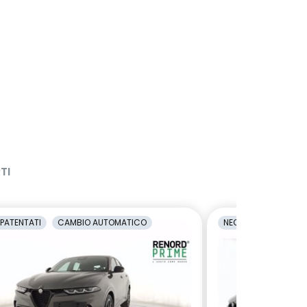
TI
PATENTATI
CAMBIO AUTOMATICO
NEOPATENTATI
C