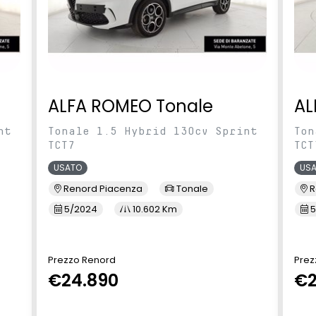
ALFA ROMEO Tonale
AL
nt
Tonale 1.5 Hybrid 130cv Sprint
Ton
TCT7
TCT
USATO
US
Renord Piacenza
Tonale
R
5/2024
10.602 Km
5
Prezzo Renord
Prez
€24.890
€2