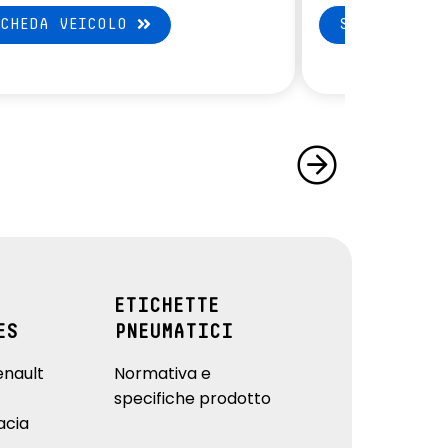
SCHEDA VEICOLO
SCHEDA VEI
ETICHETTE
ES
PNEUMATICI
enault
Normativa e
specifiche prodotto
acia