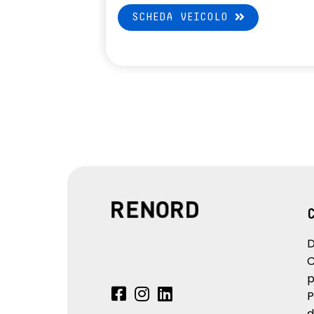
SCHEDA VEICOLO
D
C
p
P
d