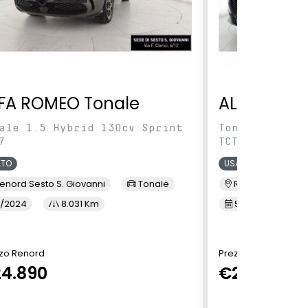
FA ROMEO Tonale
ALFA ROME
ale 1.5 Hybrid 130cv Sprint
Tonale 1.5 Hy
7
TCT7
ATO
USATO
enord Sesto S. Giovanni
Tonale
Renord Baranza
/2024
8.031 Km
5/2024
1
zo Renord
Prezzo Renord
4.890
€24.890