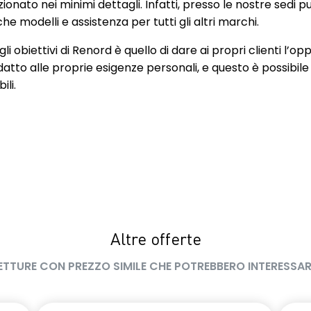
zionato nei minimi dettagli. Infatti, presso le nostre sedi
la partenza in salita
Avviso attraversamento linea di
e modelli e assistenza per tutti gli altri marchi.
ist)
corsia (Lane Departure Warning)
li dorati warm
li obiettivi di Renord è quello di dare ai propri clienti l’op
Battitacco specifico con griffe E-
adesivo laterale E-
Tech Engineered
datto alle proprie esigenze personali, e questo è possibile
ili.
eriore scorrevole
Cambio e-shifter
imento e 2
i
a 18" Silverstone con
Chiamata d'emergenza
ato warm titanium
e automatica degli
Controllo elettronico della
 anabbaglianti
stabilità ESC (ESP) con funzione
antislittamento ASR
Altre offerte
no esclusivo E-Tech
Design interno esclusivo E-tech
ETTURE CON PREZZO SIMILE CHE POTREBBERO INTERESSAR
Engineered
 bagagliaio con
Easy Access System II