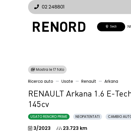
02 248801
N
Sedi
Mostra le 17 foto
Ricerca auto
Usate
Renault
Arkana
RENAULT Arkana 1.6 E-Tech 
145cv
USATO RENORD PRIME
NEOPATENTATI
CAMBIO AUT
3/2023
23.723 km