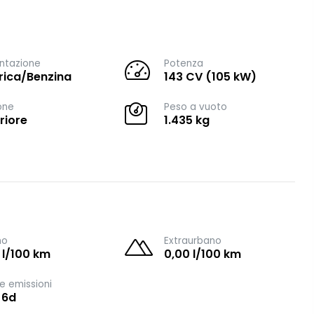
ntazione
Potenza
trica/Benzina
143 CV (105 kW)
one
Peso a vuoto
riore
1.435 kg
no
Extraurbano
 l/100 km
0,00 l/100 km
e emissioni
 6d