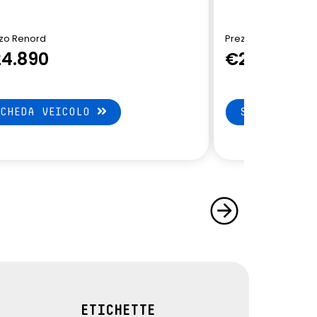
zo Renord
Prezzo Renord
4.890
€24.890
SCHEDA VEICOLO
SCHEDA VEI
ETICHETTE