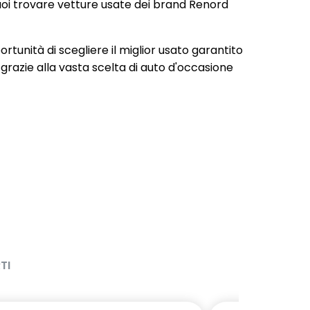
 puoi trovare vetture usate dei brand Renord
portunità di scegliere il miglior usato garantito
 grazie alla vasta scelta di auto d'occasione
TI