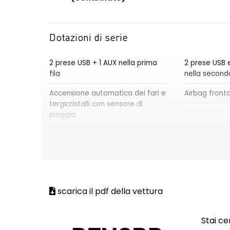
Dotazioni di serie
2 prese USB + 1 AUX nella prima
2 prese USB 
fila
nella seconda
Accensione automatica dei fari e
Airbag front
tergicristalli con sensore di
pioggia
Airbag laterali a tendina anteriori
Airbag latera
posteriori
Alert sonoro per i pedoni
Alzacristalli 
elettrici impu
scarica il pdf della vettura
Armonia interna in nero titanio
Assistenza a
corsia (Lane
Stai ce