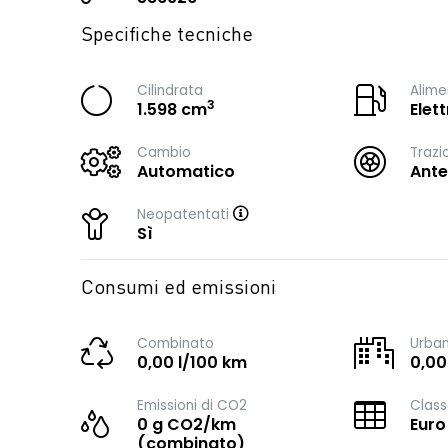
Specifiche tecniche
Cilindrata
Alime
3
1.598 cm
Elet
Cambio
Trazi
Automatico
Ante
Neopatentati
Sì
Consumi ed emissioni
Combinato
Urba
0,00 l/100 km
0,00
Emissioni di CO2
Class
0 g CO2/km
Euro
(combinato)