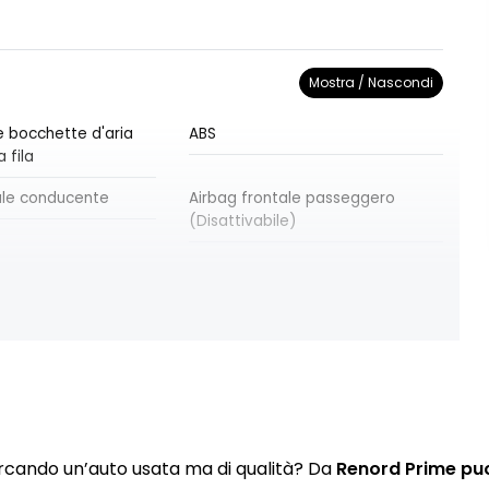
Mostra / Nascondi
e bocchette d'aria
ABS
 fila
ale conducente
Airbag frontale passeggero
(Disattivabile)
li a tendina
Airbag laterali per la protezione
del torace
anteriori e posteriori
Ambient Lighting a LED
lsionali
l mantenimento della
Assistenza all'uscita dal
 Keep Assist)
parcheggio (Rear Cross Traffic
Alert)
rcando un’auto usata ma di qualità? Da
Renord Prime puoi