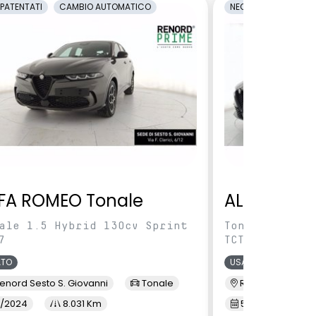
PATENTATI
CAMBIO AUTOMATICO
NEOPATENTATI
C
FA ROMEO Tonale
ALFA ROME
ale 1.5 Hybrid 130cv Sprint
Tonale 1.5 Hy
7
TCT7
ATO
USATO
enord Sesto S. Giovanni
Tonale
Renord Baranza
/2024
8.031 Km
5/2024
1