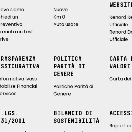
ntrono logo dorati
WEBSIT
m, badge E-Tech
ove siamo
Nuove
hiedi un
Km 0
Renord R
reventivo
Auto usate
Ufficiale
renota un test
Renord D
rive
Ufficiale
TRASPARENZA
POLITICA
CARTA 
ASSICURATIVA
PARITÀ DI
VALORI
GENERE
nformativa Ivass
Carta dei 
obilize Financial
Politiche Parità di
ervices
Genere
D.LGS.
BILANCIO DI
ACCESS
231/2001
SOSTENIBILITÀ
Report ac