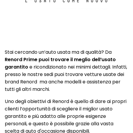
Sensori Di Parcheggio Anteriori E Posteriori
Shark antenna
Sistema audio Arkamys con 6 altoparlanti
Sistema di ancoraggio Isofix
Sistema multimediale Renault EASY LINK con Touchscreen
Stai cercando un’auto usata ma di qualità? Da
9,3" e sistema di Navigazione 3D, aggiornamenti automatici
Renord Prime puoi trovare il meglio dell’usato
(OTA), Bluetooth con riconoscimento vocale, Radio DAB
garantito
e ricondizionato nei minimi dettagli. Infatti,
presso le nostre sedi puoi trovare vetture usate dei
Smartphone replication compatibile con Android Auto e
AppleCarPlay
brand Renord ma anche modelli e assistenza per
tutti gli altri marchi.
Volante in pelle
Uno degli obiettivi di Renord è quello di dare ai propri
clienti l’opportunità di scegliere il miglior usato
garantito e più adatto alle proprie esigenze
personali, e questo è possibile grazie alla vasta
scelta di auto d'occasione disponibili.