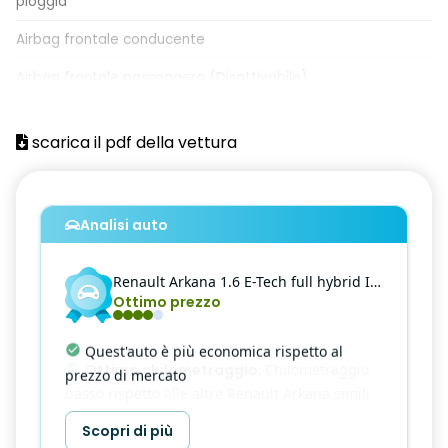
pioggia
Airbag frontale conducente
Airbag frontale passeggero (Disattivabile)
Airbag Laterali A Tendina Anteriori E Posteriori
scarica il pdf della vettura
Airbag laterali per la protezione del torace
Alzacristalli anteriori e posteriori elettrici impulsionali
Analisi auto
Armonia interna in nero titanio
Assistenza al mantenimento della corsia (Lane Keep Assist)
Renault
Arkana
1.6 E-Tech full hybrid Intens 145cv
Ottimo prezzo
Assistenza all'uscita dal parcheggio (Rear Cross Traffic
Alert)
Quest'auto è più economica rispetto al
Assistenza alla frenata di emergenza AFU
prezzo di mercato
Assistenza alla partenza in salita (Hill Start Assist)
Scopri di più
Avviso attraversamento linea di corsia (Lane Departure