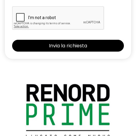
Renault MULTI-SENSE con 3 personalizzazioni di guida e
Ambient Lighting a LED
Retrovisore interno fotocromatico
Retrovisori esterni elettrici, riscaldati con sensore di
temperatura, ripiegabili automaticamente alla chiusura
dell'auto
Riconoscimento segnaletica stradale e allarme
superamento limite di velocità (Over Speed Prevention)
Sedili anteriori con regolazione meccanica
Sedili posteriori ribaltabili 1/3 - 2/3 con bracciolo centrale e 2
portabicchieri
Sellerie in misto tessuto/TEP in nero titanio
Sensore angolo morto
Sensore di pressione pneumatici