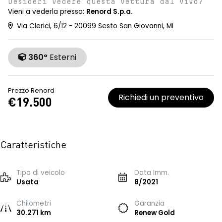
Desideri vedere questa vettura dal vivo?
Vieni a vederla presso:
Renord S.p.a.
Via Clerici, 6/12 - 20099 Sesto San Giovanni, MI
360°
Esterni
Prezzo Renord
Richiedi un preventivo
€19.500
Caratteristiche
Tipo di veicolo
Data Imm.
Usata
8/2021
Chilometri
Garanzia
30.271 km
Renew Gold